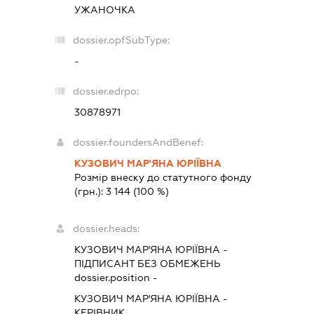
УЖАНОЧКА
dossier.opfSubType:
-
dossier.edrpo:
30878971
dossier.foundersAndBenef:
КУЗОВИЧ МАР'ЯНА ЮРІЇВНА
Розмір внеску до статутного фонду
(грн.):
3 144
(100 %)
dossier.heads:
КУЗОВИЧ МАР'ЯНА ЮРІЇВНА
-
ПІДПИСАНТ
БЕЗ ОБМЕЖЕНЬ
dossier.position -
КУЗОВИЧ МАР'ЯНА ЮРІЇВНА
-
КЕРІВНИК