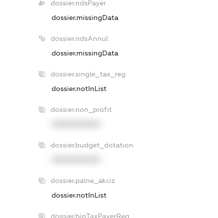
dossier.ndsPayer
dossier.missingData
dossier.ndsAnnul
dossier.missingData
dossier.single_tax_reg
dossier.notInList
dossier.non_profit
XXXXXXXXXX
dossier.budget_dotation
XXXXXXXXXX
dossier.palne_akciz
dossier.notInList
dossier.bigTaxPayerReg