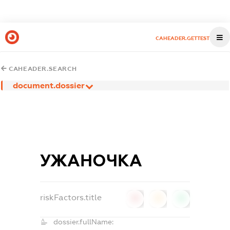
CAHEADER.GETTEST
CAHEADER.SEARCH
document.dossier
УЖАНОЧКА
riskFactors.title
0
0
0
dossier.fullName: