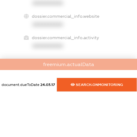
XXXXXXXXXX
dossier.commercial_info.website
XXXXXXXXXX
dossier.commercial_info.activity
XXXXXXXXXX
freemium.actualData
freemium.exampleText_1
freemium.exampleText_2
freemium.anonymousPerSearch2
document.dueToDate
24.03.17
SEARCH.ONMONITORING
FREEMIUM.DETAILS
FREEMIUM.REGISTER