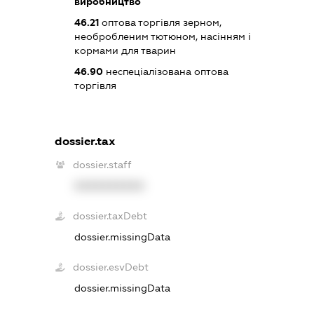
виробництво
46.21
оптова торгівля зерном,
необробленим тютюном, насінням і
кормами для тварин
46.90
неспеціалізована оптова
торгівля
dossier.tax
dossier.staff
XXXXXXXXXX
dossier.taxDebt
dossier.missingData
dossier.esvDebt
dossier.missingData