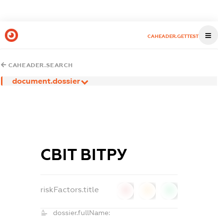
CAHEADER.GETTEST
CAHEADER.SEARCH
document.dossier
СВІТ ВІТРУ
riskFactors.title
0
0
0
dossier.fullName: