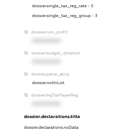
dossier.single_tax_reg_rate - 5
dossier.single_tax_reg_group - 3
dossier.non_profit
XXXXXXXXXX
dossier.budget_dotation
XXXXXXXXXX
dossier.palne_akciz
dossier.notInList
dossier.bigTaxPayerReg
XXXXXXXXXX
dossier.declarations.title
dossier.declarations.noData