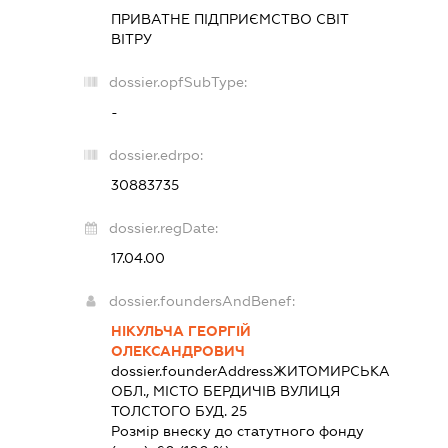
ПРИВАТНЕ ПІДПРИЄМСТВО
СВІТ
ВІТРУ
dossier.opfSubType:
-
dossier.edrpo:
30883735
dossier.regDate:
17.04.00
dossier.foundersAndBenef:
НІКУЛЬЧА ГЕОРГІЙ
ОЛЕКСАНДРОВИЧ
dossier.founderAddress
ЖИТОМИРСЬКА
ОБЛ., МІСТО БЕРДИЧІВ ВУЛИЦЯ
ТОЛСТОГО БУД. 25
Розмір внеску до статутного фонду