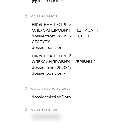
(грн.):
60
(100 %)
dossier.heads:
НІКУЛЬЧА ГЕОРГІЙ
ОЛЕКСАНДРОВИЧ
-
ПІДПИСАНТ
-
dossier.from 28.09.17
ЗГІДНО
СТАТУТУ
dossier.position -
НІКУЛЬЧА ГЕОРГІЙ
ОЛЕКСАНДРОВИЧ
-
КЕРІВНИК
-
dossier.from 28.09.17
dossier.position -
dossier.beneficiaries:
dossier.missingData
dossier.smida:
XXXXXXXXXX