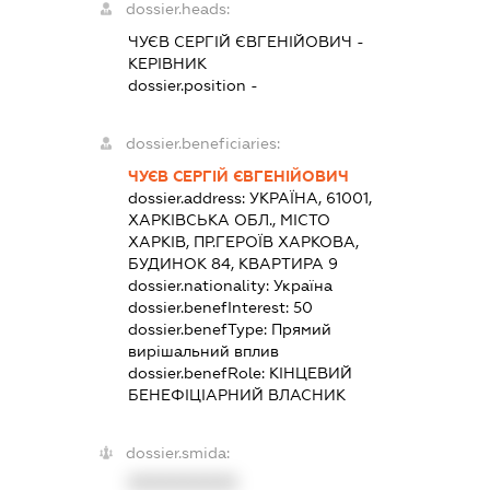
dossier.heads:
ЧУЄВ СЕРГІЙ ЄВГЕНІЙОВИЧ
-
КЕРІВНИК
dossier.position -
dossier.beneficiaries:
ЧУЄВ СЕРГІЙ ЄВГЕНІЙОВИЧ
dossier.address:
УКРАЇНА, 61001,
ХАРКІВСЬКА ОБЛ., МІСТО
ХАРКІВ, ПР.ГЕРОЇВ ХАРКОВА,
БУДИНОК 84, КВАРТИРА 9
dossier.nationality:
Україна
dossier.benefInterest:
50
dossier.benefType:
Прямий
вирішальний вплив
dossier.benefRole:
КІНЦЕВИЙ
БЕНЕФІЦІАРНИЙ ВЛАСНИК
dossier.smida:
XXXXXXXXXX