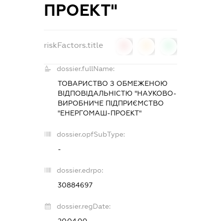
ПРОЕКТ"
riskFactors.title
0
0
0
dossier.fullName:
ТОВАРИСТВО З ОБМЕЖЕНОЮ
ВІДПОВІДАЛЬНІСТЮ "НАУКОВО-
ВИРОБНИЧЕ ПІДПРИЄМСТВО
"ЕНЕРГОМАШ-ПРОЕКТ"
dossier.opfSubType:
-
dossier.edrpo:
30884697
dossier.regDate: