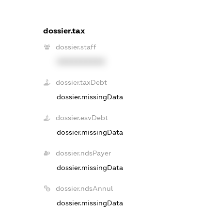
dossier.tax
dossier.staff
XXXXXXXXXX
dossier.taxDebt
dossier.missingData
dossier.esvDebt
dossier.missingData
dossier.ndsPayer
dossier.missingData
dossier.ndsAnnul
dossier.missingData