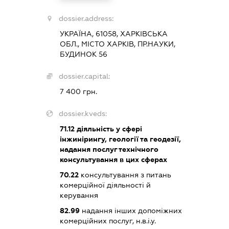
dossier.address:
УКРАЇНА, 61058, ХАРКІВСЬКА
ОБЛ., МІСТО ХАРКІВ, ПР.НАУКИ,
БУДИНОК 56
dossier.capital:
7 400 грн.
dossier.kveds:
71.12
діяльність у сфері
інжинірингу, геології та геодезії,
надання послуг технічного
консультування в цих сферах
70.22
консультування з питань
комерційної діяльності й
керування
82.99
надання інших допоміжних
комерційних послуг, н.в.і.у.