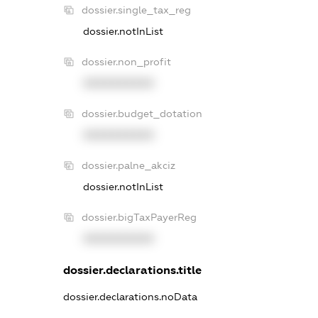
dossier.single_tax_reg
dossier.notInList
dossier.non_profit
XXXXXXXXXX
dossier.budget_dotation
XXXXXXXXXX
dossier.palne_akciz
dossier.notInList
dossier.bigTaxPayerReg
XXXXXXXXXX
dossier.declarations.title
dossier.declarations.noData