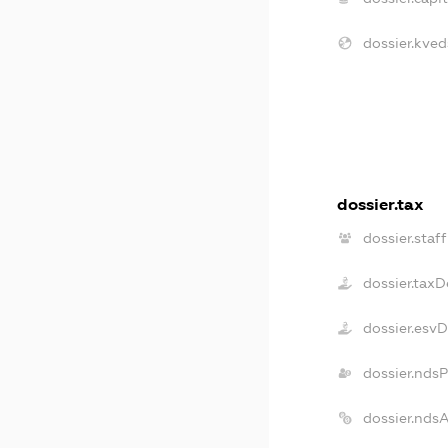
dossier.kved
dossier.tax
dossier.staff
dossier.taxD
dossier.esv
dossier.nds
dossier.nds