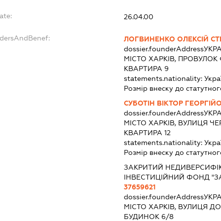
ate:
26.04.00
ndersAndBenef:
ЛОГВИНЕНКО ОЛЕКСІЙ С
dossier.founderAddress
УКРА
МІСТО ХАРКІВ, ПРОВУЛОК
КВАРТИРА 9
statements.nationality:
Укра
Розмір внеску до статутног
СУБОТІН ВІКТОР ГЕОРГІЙ
dossier.founderAddress
УКРА
МІСТО ХАРКІВ, ВУЛИЦЯ Ч
КВАРТИРА 12
statements.nationality:
Укра
Розмір внеску до статутног
ЗАКРИТИЙ НЕДИВЕРСИФІ
ІНВЕСТИЦІЙНИЙ ФОНД "
37659621
dossier.founderAddress
УКРА
МІСТО ХАРКІВ, ВУЛИЦЯ 
БУДИНОК 6/8