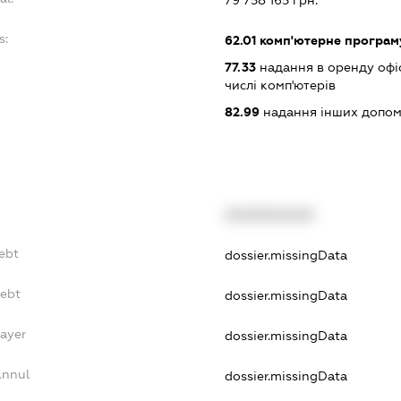
s:
62.01
комп'ютерне програм
77.33
надання в оренду офіс
числі комп'ютерів
82.99
надання інших допоміж
XXXXXXXXXX
ebt
dossier.missingData
Debt
dossier.missingData
Payer
dossier.missingData
Annul
dossier.missingData