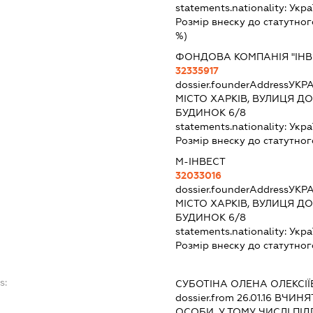
statements.nationality:
Укра
Розмір внеску до статутног
%)
ФОНДОВА КОМПАНІЯ "ІНВ
32335917
dossier.founderAddress
УКРА
МІСТО ХАРКІВ, ВУЛИЦЯ 
БУДИНОК 6/8
statements.nationality:
Укра
Розмір внеску до статутног
М-ІНВЕСТ
32033016
dossier.founderAddress
УКРА
МІСТО ХАРКІВ, ВУЛИЦЯ 
БУДИНОК 6/8
statements.nationality:
Укра
Розмір внеску до статутног
s:
СУБОТІНА ОЛЕНА ОЛЕКСІ
dossier.from 26.01.16
ВЧИНЯТ
ОСОБИ, У ТОМУ ЧИСЛІ П