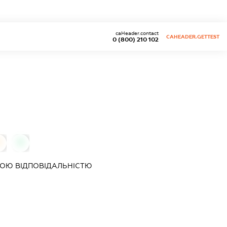
caHeader.contact
CAHEADER.GETTEST
0 (800) 210 102
0
0
ОЮ ВІДПОВІДАЛЬНІСТЮ