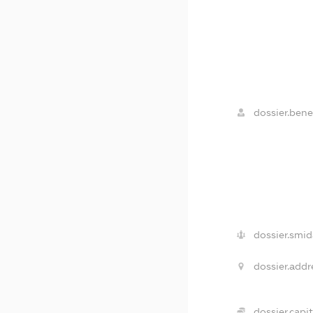
dossier.benef
dossier.smid
dossier.addr
dossier.capit