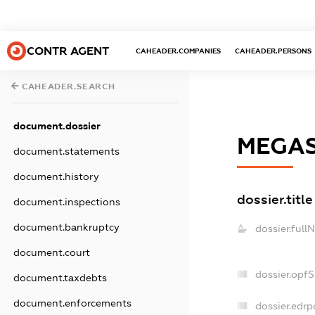
CONTR AGENT
CAHEADER.COMPANIES
CAHEADER.PERSONS
CAHEADER.SEARCH
document.dossier
MEGA
document.statements
document.history
dossier.title
document.inspections
document.bankruptcy
dossier.full
document.court
dossier.opf
document.taxdebts
document.enforcements
dossier.edrp