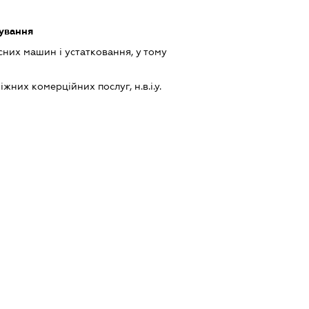
ування
них машин і устатковання, у тому
них комерційних послуг, н.в.і.у.