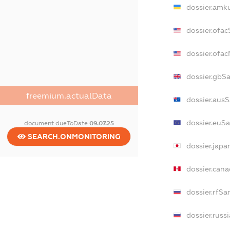
dossier.amk
dossier.ofa
dossier.ofa
dossier.gbS
freemium.actualData
dossier.aus
dossier.euS
document.dueToDate
09.07.25
SEARCH.ONMONITORING
dossier.jap
dossier.can
dossier.rfSa
dossier.russ