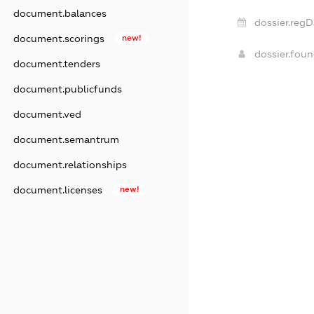
document.balances
dossier.regD
document.scorings
new!
dossier.fou
document.tenders
document.publicfunds
document.ved
document.semantrum
document.relationships
document.licenses
new!