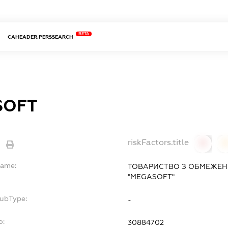
BETA
CAHEADER.PERSSEARCH
SOFT
riskFactors.title
0
Name:
ТОВАРИСТВО З ОБМЕЖЕН
"MEGASOFT"
SubType:
-
o:
30884702