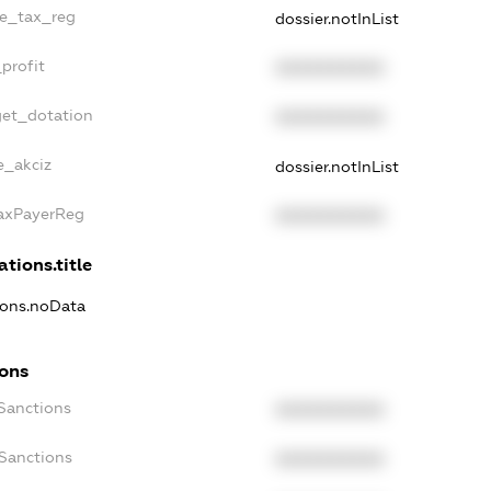
le_tax_reg
dossier.notInList
profit
XXXXXXXXXX
get_dotation
XXXXXXXXXX
e_akciz
dossier.notInList
TaxPayerReg
XXXXXXXXXX
ations.title
tions.noData
ions
cSanctions
XXXXXXXXXX
oSanctions
XXXXXXXXXX