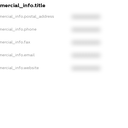
mercial_info.title
mercial_info.postal_address
XXXXXXXXXX
mercial_info.phone
XXXXXXXXXX
ercial_info.fax
XXXXXXXXXX
mercial_info.email
XXXXXXXXXX
mercial_info.website
XXXXXXXXXX
ercial_info.activity
XXXXXXXXXX
xampleText_1
xampleText_2
anonymousPerSearch2
DETAILS
FREEMIUM.REGISTER