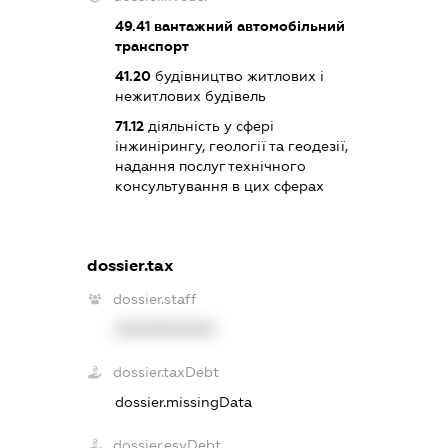
49.41
вантажний автомобільний
транспорт
41.20
будівництво житлових і
нежитлових будівель
71.12
діяльність у сфері
інжинірингу, геології та геодезії,
надання послуг технічного
консультування в цих сферах
dossier.tax
dossier.staff
XXXXXXXXXX
dossier.taxDebt
dossier.missingData
dossier.esvDebt