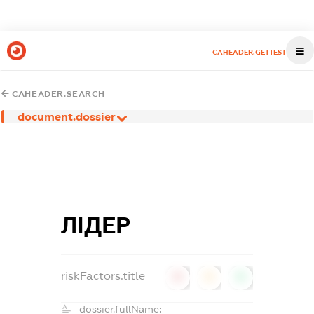
CAHEADER.GETTEST
CAHEADER.SEARCH
document.dossier
ЛІДЕР
riskFactors.title
0
0
0
dossier.fullName: