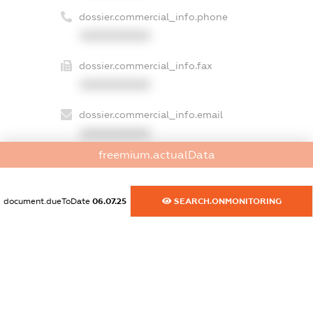
dossier.commercial_info.phone
XXXXXXXXXX
dossier.commercial_info.fax
XXXXXXXXXX
dossier.commercial_info.email
XXXXXXXXXX
freemium.actualData
dossier.commercial_info.website
XXXXXXXXXX
document.dueToDate
06.07.25
SEARCH.ONMONITORING
dossier.commercial_info.activity
XXXXXXXXXX
freemium.exampleText_1
freemium.exampleText_2