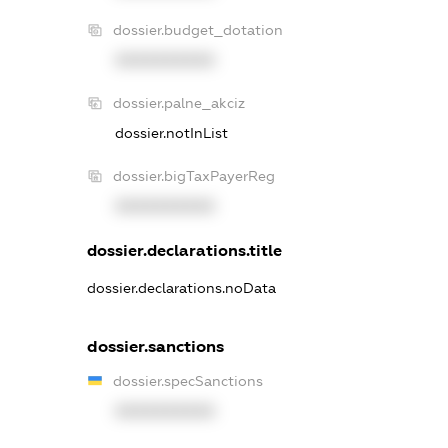
dossier.budget_dotation
XXXXXXXXXX
dossier.palne_akciz
dossier.notInList
dossier.bigTaxPayerReg
XXXXXXXXXX
dossier.declarations.title
dossier.declarations.noData
dossier.sanctions
dossier.specSanctions
XXXXXXXXXX