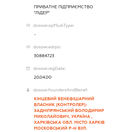
ПРИВАТНЕ ПІДПРИЄМСТВО
"ЛІДЕР"
dossier.opfSubType:
-
dossier.edrpo:
30884723
dossier.regDate:
20.04.00
dossier.foundersAndBenef:
КІНЦЕВИЙ БЕНЕФІЦІАРНИЙ
ВЛАСНИК (КОНТРОЛЕР)-
ЗАДНІПРЯНСЬКИЙ ВОЛОДИМИР
МИКОЛАЙОВИЧ, УКРАЇНА ,
ХАРКІВСЬКА ОБЛ. МІСТО ХАРКІВ
МОСКОВСЬКИЙ Р-Н ВУЛ.