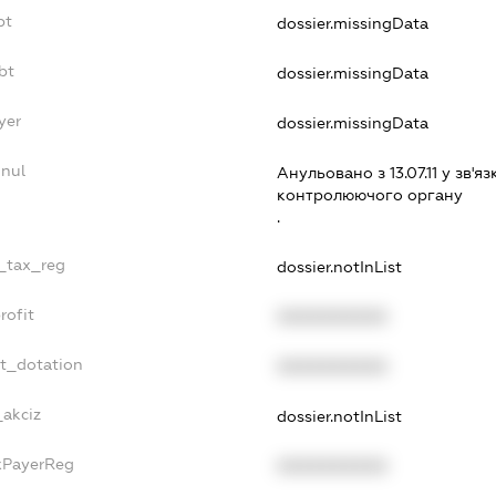
bt
dossier.missingData
bt
dossier.missingData
yer
dossier.missingData
nnul
Анульовано з 13.07.11 у зв'яз
контролюючого органу
.
e_tax_reg
dossier.notInList
rofit
XXXXXXXXXX
et_dotation
XXXXXXXXXX
_akciz
dossier.notInList
axPayerReg
XXXXXXXXXX