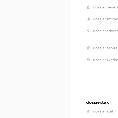
dossier.benefi
dossier.smida:
dossier.addres
dossier.capital
dossier.kveds:
dossier.tax
dossier.staff