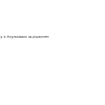
ку з:
Анульовано за рiшенням