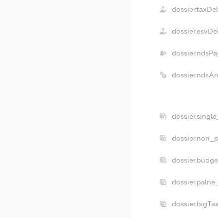
dossier.taxDe
dossier.esvDe
dossier.ndsPa
dossier.ndsA
dossier.singl
dossier.non_p
dossier.budg
dossier.palne
dossier.bigT