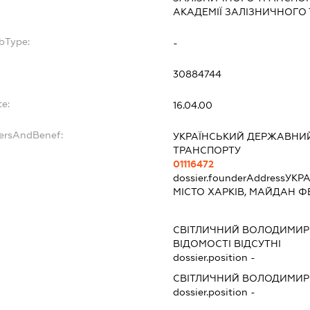
АКАДЕМІЇ ЗАЛІЗНИЧНОГО
bType:
-
30884744
e:
16.04.00
dersAndBenef:
УКРАЇНСЬКИЙ ДЕРЖАВНИЙ
ТРАНСПОРТУ
01116472
dossier.founderAddress
УКРА
МІСТО ХАРКІВ, МАЙДАН Ф
СВІТЛИЧНИЙ ВОЛОДИМИР
ВІДОМОСТІ ВІДСУТНІ
dossier.position -
СВІТЛИЧНИЙ ВОЛОДИМИР
dossier.position -