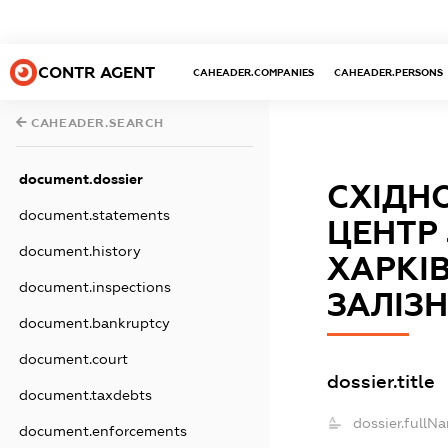
CONTR AGENT
CAHEADER.COMPANIES
CAHEADER.PERSONS
CAHEADER.SEARCH
document.dossier
СХІДН
document.statements
ЦЕНТР
document.history
ХАРКІ
document.inspections
ЗАЛІЗ
document.bankruptcy
document.court
dossier.title
document.taxdebts
dossier.fullN
document.enforcements