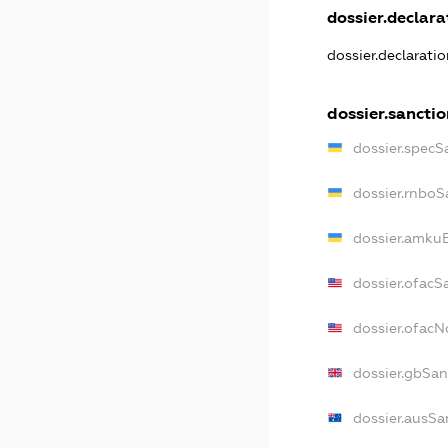
dossier.declarat
dossier.declarati
dossier.sanctio
dossier.specS
dossier.rnboS
dossier.amkuB
dossier.ofacS
dossier.ofac
dossier.gbSan
dossier.ausSa