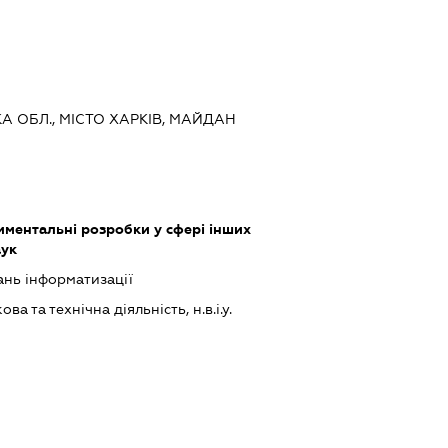
КА ОБЛ., МІСТО ХАРКІВ, МАЙДАН
ментальні розробки у сфері інших
аук
ань інформатизації
а та технічна діяльність, н.в.і.у.