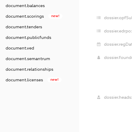
document.balances
document.scorings
new!
dossier.opfSu
document.tenders
dossier.edrpo:
document.publicfunds
dossier.regDat
document.ved
dossier.foun
document.semantrum
document.relationships
document.licenses
new!
dossier.heads: