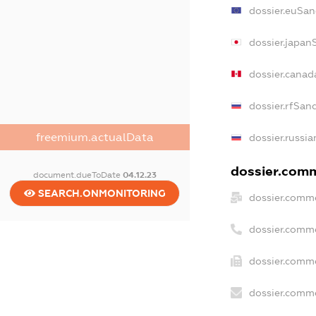
dossier.euSan
dossier.japan
dossier.canad
dossier.rfSan
freemium.actualData
dossier.russia
dossier.comme
document.dueToDate
04.12.23
SEARCH.ONMONITORING
dossier.comme
dossier.comme
dossier.comme
dossier.comme