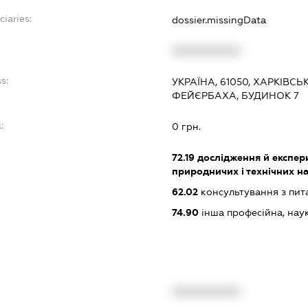
ciaries:
dossier.missingData
XXXXXXXXXX
s:
УКРАЇНА, 61050, ХАРКІВСЬ
ФЕЙЄРБАХА, БУДИНОК 7
:
0 грн.
72.19
дослідження й експери
природничих і технічних н
62.02
консультування з пит
74.90
інша професійна, науков
XXXXXXXXXX