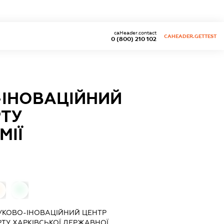
caHeader.contact
CAHEADER.GETTEST
0 (800) 210 102
-ІНОВАЦІЙНИЙ
РТУ
МІЇ
0
0
УКОВО-ІНОВАЦІЙНИЙ ЦЕНТР
ТУ ХАРКІВСЬКОЇ ДЕРЖАВНОЇ