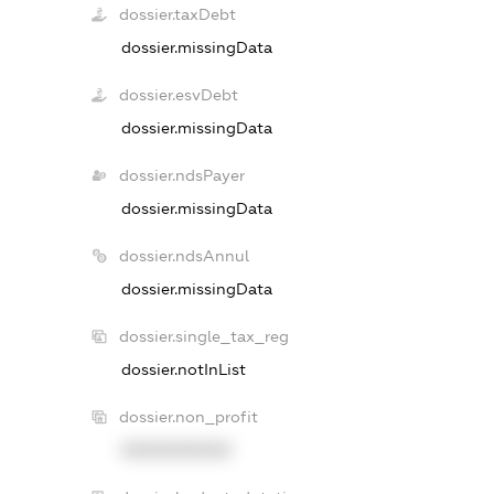
dossier.taxDebt
dossier.missingData
dossier.esvDebt
dossier.missingData
dossier.ndsPayer
dossier.missingData
dossier.ndsAnnul
dossier.missingData
dossier.single_tax_reg
dossier.notInList
dossier.non_profit
XXXXXXXXXX