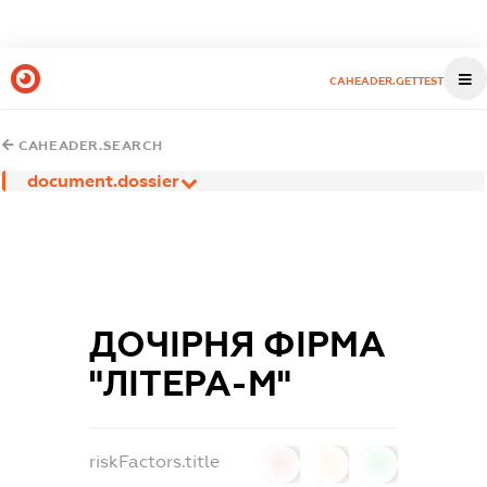
CAHEADER.GETTEST
CAHEADER.SEARCH
document.dossier
ДОЧІРНЯ ФІРМА
"ЛІТЕРА-М"
riskFactors.title
0
0
0