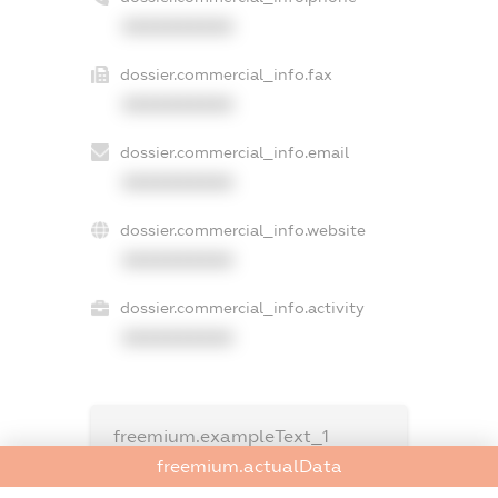
XXXXXXXXXX
dossier.commercial_info.fax
XXXXXXXXXX
dossier.commercial_info.email
XXXXXXXXXX
dossier.commercial_info.website
XXXXXXXXXX
dossier.commercial_info.activity
XXXXXXXXXX
freemium.exampleText_1
freemium.exampleText_2
freemium.actualData
freemium.anonymousPerSearch2