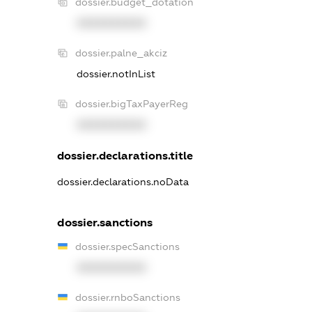
dossier.budget_dotation
XXXXXXXXXX
dossier.palne_akciz
dossier.notInList
dossier.bigTaxPayerReg
XXXXXXXXXX
dossier.declarations.title
dossier.declarations.noData
dossier.sanctions
dossier.specSanctions
XXXXXXXXXX
dossier.rnboSanctions