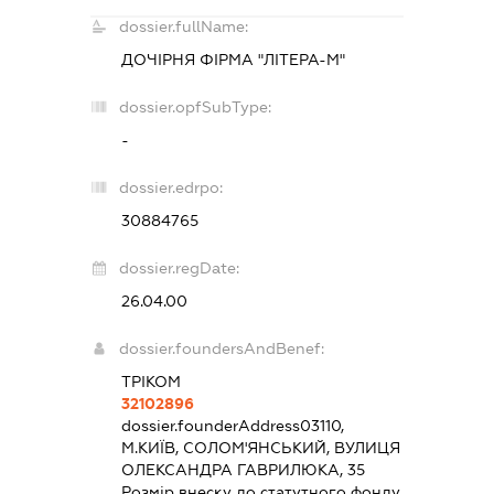
dossier.fullName:
ДОЧІРНЯ ФІРМА "ЛІТЕРА-М"
dossier.opfSubType:
-
dossier.edrpo:
30884765
dossier.regDate:
26.04.00
dossier.foundersAndBenef:
ТРІКОМ
32102896
dossier.founderAddress
03110,
М.КИЇВ, СОЛОМ'ЯНСЬКИЙ, ВУЛИЦЯ
ОЛЕКСАНДРА ГАВРИЛЮКА, 35
Розмір внеску до статутного фонду