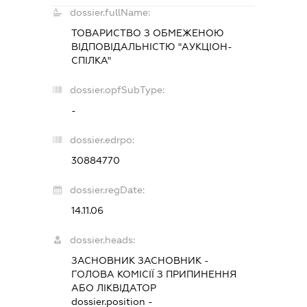
dossier.fullName:
ТОВАРИСТВО З ОБМЕЖЕНОЮ
ВІДПОВІДАЛЬНІСТЮ "АУКЦІОН-
СПІЛКА"
dossier.opfSubType:
-
dossier.edrpo:
30884770
dossier.regDate:
14.11.06
dossier.heads:
ЗАСНОВНИК ЗАСНОВНИК
-
ГОЛОВА КОМІСІЇ З ПРИПИНЕННЯ
АБО ЛІКВІДАТОР
dossier.position -