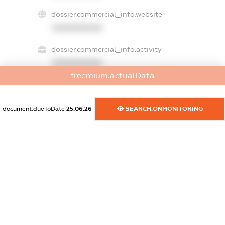
dossier.commercial_info.website
XXXXXXXXXX
dossier.commercial_info.activity
XXXXXXXXXX
freemium.actualData
freemium.exampleText_1
document.dueToDate
25.06.26
SEARCH.ONMONITORING
freemium.exampleText_2
freemium.anonymousPerSearch2
FREEMIUM.DETAILS
FREEMIUM.REGISTER