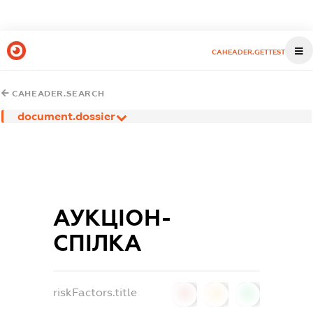
CAHEADER.GETTEST
CAHEADER.SEARCH
document.dossier
АУКЦІОН-
СПІЛКА
riskFactors.title
0
0
0