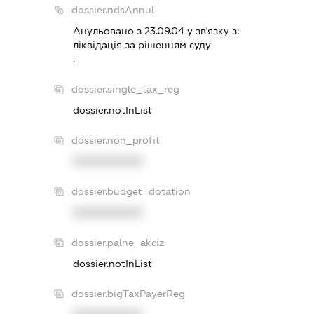
dossier.ndsAnnul
Анульовано з 23.09.04 у зв'язку з:
лiквiдацiя за рiшенням суду
.
dossier.single_tax_reg
dossier.notInList
dossier.non_profit
XXXXXXXXXX
dossier.budget_dotation
XXXXXXXXXX
dossier.palne_akciz
dossier.notInList
dossier.bigTaxPayerReg