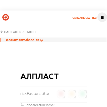
CAHEADER.GETTEST
CAHEADER.SEARCH
document.dossier
АЛПЛАСТ
riskFactors.title
0
0
0
dossier.fullName: