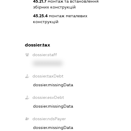
45.21.7
монтаж та встановлення
збірних конструкцій
45.25.4
монтаж металевих
конструкцій
dossier.tax
dossier.staff
XXXXXXXXXX
dossier.taxDebt
dossier.missingData
dossier.esvDebt
dossier.missingData
dossier.ndsPayer
dossier.missingData