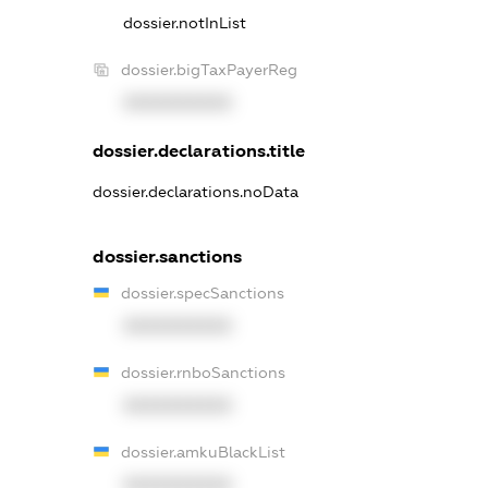
dossier.notInList
dossier.bigTaxPayerReg
XXXXXXXXXX
dossier.declarations.title
dossier.declarations.noData
dossier.sanctions
dossier.specSanctions
XXXXXXXXXX
dossier.rnboSanctions
XXXXXXXXXX
dossier.amkuBlackList
XXXXXXXXXX