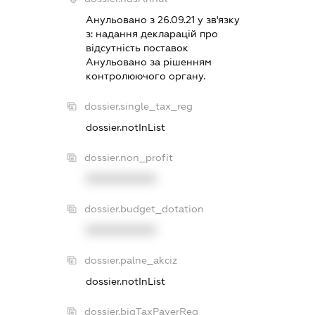
Анульовано з 26.09.21 у зв'язку
з:
надання декларацiй про
вiдсутнiсть поставок
Анульовано за рiшенням
контролюючого органу.
dossier.single_tax_reg
dossier.notInList
dossier.non_profit
XXXXXXXXXX
dossier.budget_dotation
XXXXXXXXXX
dossier.palne_akciz
dossier.notInList
dossier.bigTaxPayerReg