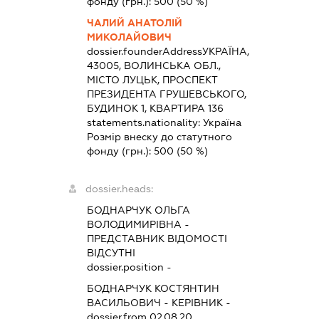
фонду (грн.):
500
(50 %)
ЧАЛИЙ АНАТОЛІЙ
МИКОЛАЙОВИЧ
dossier.founderAddress
УКРАЇНА,
43005, ВОЛИНСЬКА ОБЛ.,
МІСТО ЛУЦЬК, ПРОСПЕКТ
ПРЕЗИДЕНТА ГРУШЕВСЬКОГО,
БУДИНОК 1, КВАРТИРА 136
statements.nationality:
Україна
Розмір внеску до статутного
фонду (грн.):
500
(50 %)
dossier.heads:
БОДНАРЧУК ОЛЬГА
ВОЛОДИМИРІВНА
-
ПРЕДСТАВНИК
ВІДОМОСТІ
ВІДСУТНІ
dossier.position -
БОДНАРЧУК КОСТЯНТИН
ВАСИЛЬОВИЧ
-
КЕРІВНИК
-
dossier.from 02.08.20