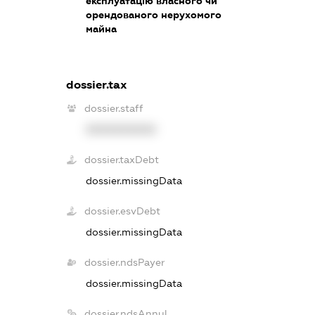
експлуатацію власного чи
орендованого нерухомого
майна
dossier.tax
dossier.staff
XXXXXXXXXX
dossier.taxDebt
dossier.missingData
dossier.esvDebt
dossier.missingData
dossier.ndsPayer
dossier.missingData
dossier.ndsAnnul