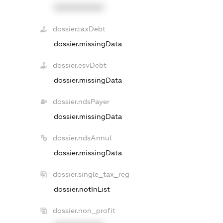
XXXXXXXXXX
dossier.taxDebt
dossier.missingData
dossier.esvDebt
dossier.missingData
dossier.ndsPayer
dossier.missingData
dossier.ndsAnnul
dossier.missingData
dossier.single_tax_reg
dossier.notInList
dossier.non_profit