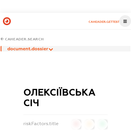
CAHEADER.GETTEST
CAHEADER.SEARCH
document.dossier
ОЛЕКСІЇВСЬКА
СІЧ
riskFactors.title
0
0
0