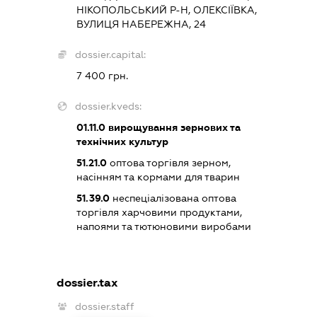
НІКОПОЛЬСЬКИЙ Р-Н, ОЛЕКСІЇВКА,
ВУЛИЦЯ НАБЕРЕЖНА, 24
dossier.capital:
7 400 грн.
dossier.kveds:
01.11.0
вирощування зернових та
технічних культур
51.21.0
оптова торгівля зерном,
насінням та кормами для тварин
51.39.0
неспеціалізована оптова
торгівля харчовими продуктами,
напоями та тютюновими виробами
dossier.tax
dossier.staff