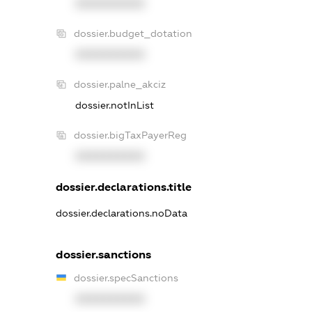
XXXXXXXXXX
dossier.budget_dotation
XXXXXXXXXX
dossier.palne_akciz
dossier.notInList
dossier.bigTaxPayerReg
XXXXXXXXXX
dossier.declarations.title
dossier.declarations.noData
dossier.sanctions
dossier.specSanctions
XXXXXXXXXX