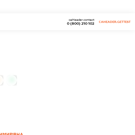
caHeader.contact
CAHEADER.GETTEST
0 (800) 210 102
0
ДИМИРІВНА