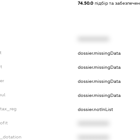
74.50.0
підбір та забезпече
XXXXXXXXXX
t
dossier.missingData
t
dossier.missingData
er
dossier.missingData
nul
dossier.missingData
_tax_reg
dossier.notInList
ofit
XXXXXXXXXX
t_dotation
XXXXXXXXXX