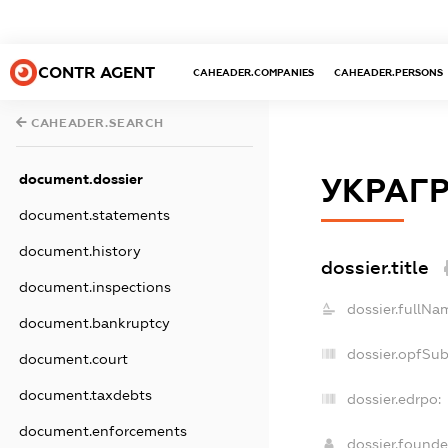
CONTR AGENT
CAHEADER.COMPANIES
CAHEADER.PERSONS
CAHEADER.SEARCH
document.dossier
УКРАГ
document.statements
document.history
dossier.title
document.inspections
dossier.fullNa
document.bankruptcy
dossier.opfSu
document.court
document.taxdebts
dossier.edrpo:
document.enforcements
dossier.found