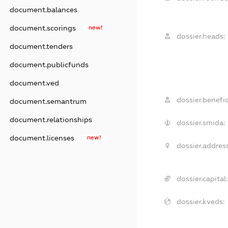
document.balances
document.scorings
new!
dossier.heads:
document.tenders
document.publicfunds
document.ved
dossier.benefic
document.semantrum
document.relationships
dossier.smida:
document.licenses
new!
dossier.address
dossier.capital:
dossier.kveds: