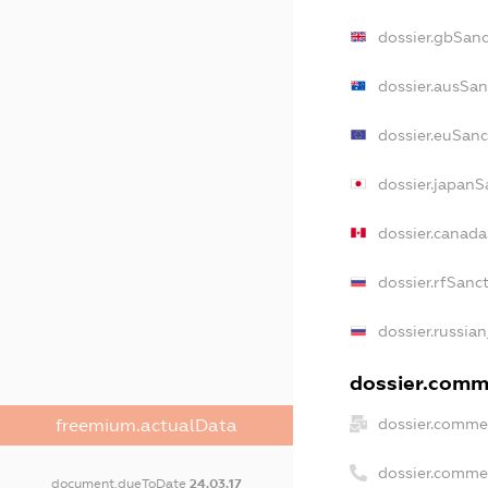
dossier.gbSanc
dossier.ausSan
dossier.euSanc
dossier.japanS
dossier.canad
dossier.rfSanc
dossier.russian
dossier.comme
dossier.commer
freemium.actualData
dossier.comme
document.dueToDate
24.03.17