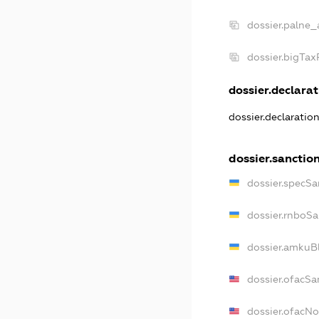
dossier.palne_
dossier.bigTa
dossier.declarat
dossier.declaratio
dossier.sanctio
dossier.specSa
dossier.rnboSa
dossier.amkuBl
dossier.ofacSa
dossier.ofacN