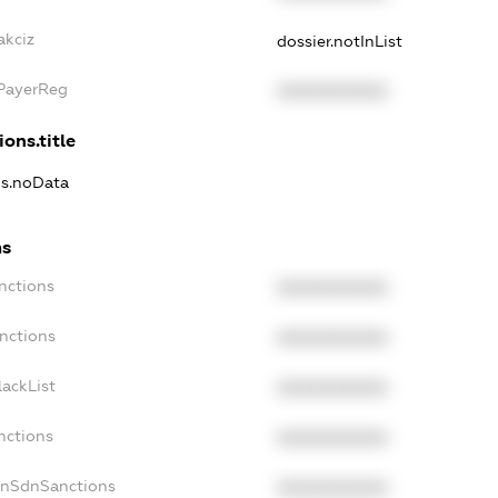
akciz
dossier.notInList
xPayerReg
XXXXXXXXXX
ions.title
ns.noData
ns
nctions
XXXXXXXXXX
nctions
XXXXXXXXXX
ackList
XXXXXXXXXX
nctions
XXXXXXXXXX
onSdnSanctions
XXXXXXXXXX