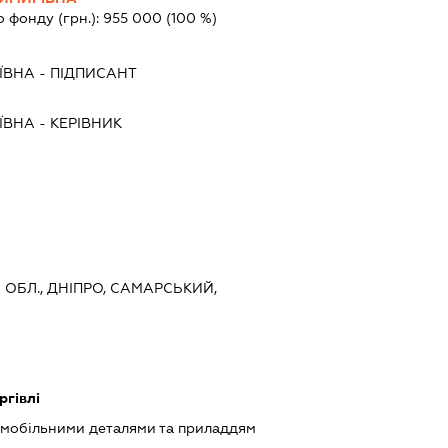
о фонду (грн.):
955 000
(100 %)
ЇВНА
-
ПІДПИСАНТ
ЇВНА
-
КЕРІВНИК
 ОБЛ., ДНІПРО, САМАРСЬКИЙ,
ргівлі
омобільними деталями та приладдям