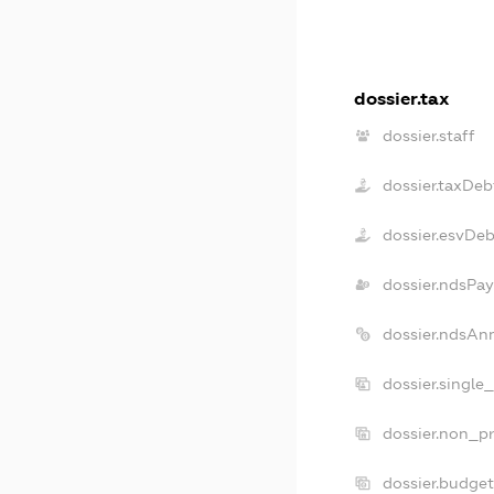
dossier.tax
dossier.staff
dossier.taxDeb
dossier.esvDeb
dossier.ndsPay
dossier.ndsAn
dossier.single
dossier.non_pr
dossier.budge