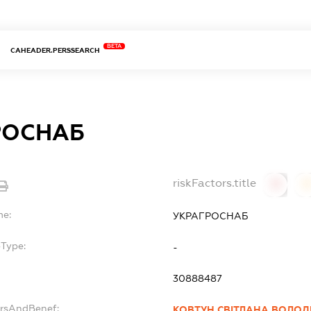
BETA
CAHEADER.PERSSEARCH
РОСНАБ
riskFactors.title
0
0
me:
УКРАГРОСНАБ
bType:
-
30888487
ersAndBenef:
КОВТУН СВІТЛАНА ВОЛО