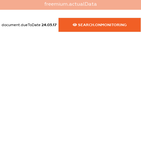
freemium.actualData
dossier.commercial_info.activity
XXXXXXXXXX
document.dueToDate
24.03.17
SEARCH.ONMONITORING
freemium.exampleText_1
freemium.exampleText_2
freemium.anonymousPerSearch2
FREEMIUM.DETAILS
FREEMIUM.REGISTER