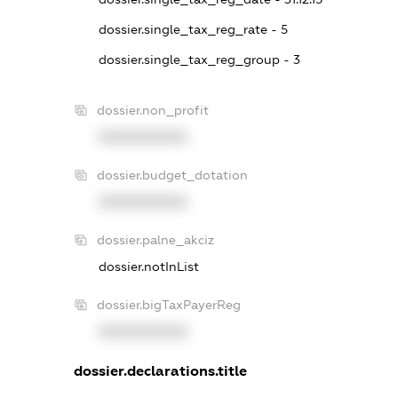
dossier.single_tax_reg_rate - 5
dossier.single_tax_reg_group - 3
dossier.non_profit
XXXXXXXXXX
dossier.budget_dotation
XXXXXXXXXX
dossier.palne_akciz
dossier.notInList
dossier.bigTaxPayerReg
XXXXXXXXXX
dossier.declarations.title