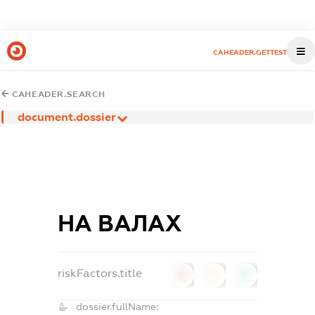
CAHEADER.GETTEST
CAHEADER.SEARCH
document.dossier
НА ВАЛАХ
riskFactors.title
0
0
0
dossier.fullName: