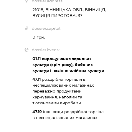
dossier.address:
21018, ВІННИЦЬКА ОБЛ., ВІННИЦЯ,
ВУЛИЦЯ ПИРОГОВА, 37
dossier.capital:
0 грн.
dossier.kveds:
01.11
вирощування зернових
культур (крім рису), бобових
культур і насіння олійних культур
47.11
роздрібна торгівля в
неспеціалізованих магазинах
переважно продуктами
харчування, напоями та
тютюновими виробами
47.19
інші види роздрібної торгівлі
в неспеціалізованих магазинах