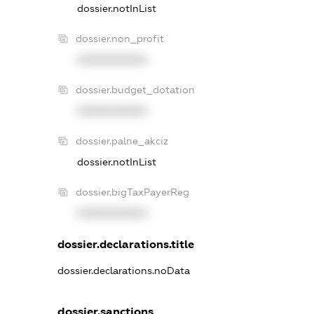
dossier.notInList
dossier.non_profit
XXXXXXXXXX
dossier.budget_dotation
XXXXXXXXXX
dossier.palne_akciz
dossier.notInList
dossier.bigTaxPayerReg
XXXXXXXXXX
dossier.declarations.title
dossier.declarations.noData
dossier.sanctions