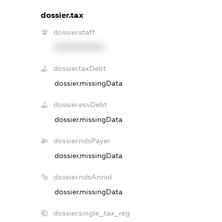
dossier.tax
dossier.staff
XXXXXXXXXX
dossier.taxDebt
dossier.missingData
dossier.esvDebt
dossier.missingData
dossier.ndsPayer
dossier.missingData
dossier.ndsAnnul
dossier.missingData
dossier.single_tax_reg