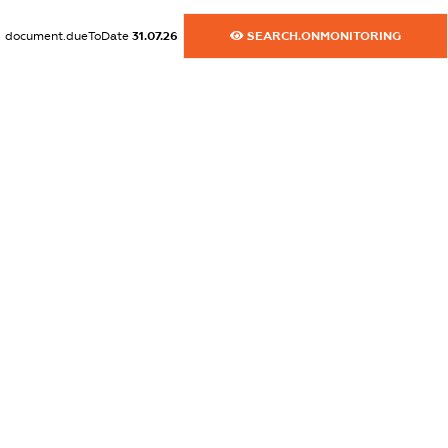
XXXXXXXXXX
document.dueToDate
31.07.26
SEARCH.ONMONITORING
dossier.commercial_info.email
XXXXXXXXXX
dossier.commercial_info.website
XXXXXXXXXX
dossier.commercial_info.activity
XXXXXXXXXX
freemium.exampleText_1
freemium.exampleText_2
freemium.anonymousPerSearch2
FREEMIUM.DETAILS
FREEMIUM.REGISTER