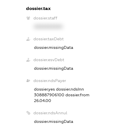
dossier.tax
dossier.staff
XXXXXXXXXX
dossier.taxDebt
dossier.missingData
dossier.esvDebt
dossier.missingData
dossier.ndsPayer
dossier.yes
dossier.ndsInn
308887906100
dossier.from
26.04.00
dossier.ndsAnnul
dossier.missingData