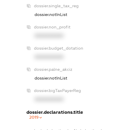
dossier.single_tax_reg
dossier.notInList
dossier.non_profit
XXXXXXXXXX
dossier.budget_dotation
XXXXXXXXXX
dossier.palne_akciz
dossier.notInList
dossier.bigTaxPayerReg
XXXXXXXXXX
dossier.declarations.title
2019