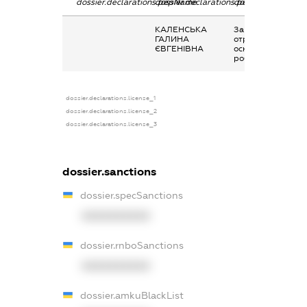
dossier.declarations.pepName
dossier.declarations.personName
dossier.declaratio
КАЛЕНСЬКА
Заробітна плата
ГАЛИНА
отримана за
ЄВГЕНІВНА
основним місцем
роботи
dossier.declarations.license_1
dossier.declarations.license_2
dossier.declarations.license_3
dossier.sanctions
dossier.specSanctions
XXXXXXXXXX
dossier.rnboSanctions
XXXXXXXXXX
dossier.amkuBlackList