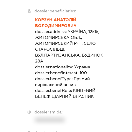
dossier.beneficiaries:
КОРЗУН АНАТОЛІЙ
ВОЛОДИМИРОВИЧ
dossier.address:
УКРАЇНА, 12515,
ЖИТОМИРСЬКА ОБЛ.,
ЖИТОМИРСЬКИЙ Р-Н, СЕЛО
СТАРОСІЛЬЦІ,
ВУЛ.ПАРТИЗАНСЬКА, БУДИНОК
28А
dossier.nationality:
Україна
dossier.benefInterest:
100
dossier.benefType:
Прямий
вирішальний вплив
dossier.benefRole:
КІНЦЕВИЙ
БЕНЕФІЦІАРНИЙ ВЛАСНИК
dossier.smida:
XXXXXXXXXX