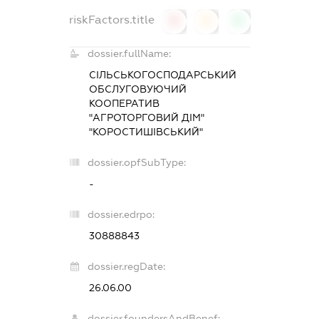
riskFactors.title
0
0
0
dossier.fullName:
СІЛЬСЬКОГОСПОДАРСЬКИЙ
ОБСЛУГОВУЮЧИЙ
КООПЕРАТИВ
"АГРОТОРГОВИЙ ДІМ"
"КОРОСТИШІВСЬКИЙ"
dossier.opfSubType:
-
dossier.edrpo:
30888843
dossier.regDate:
26.06.00
dossier.foundersAndBenef: