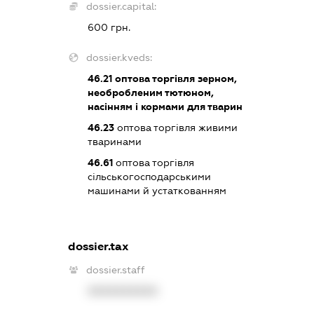
dossier.capital:
600 грн.
dossier.kveds:
46.21
оптова торгівля зерном,
необробленим тютюном,
насінням і кормами для тварин
46.23
оптова торгівля живими
тваринами
46.61
оптова торгівля
сільськогосподарськими
машинами й устаткованням
dossier.tax
dossier.staff
XXXXXXXXXX