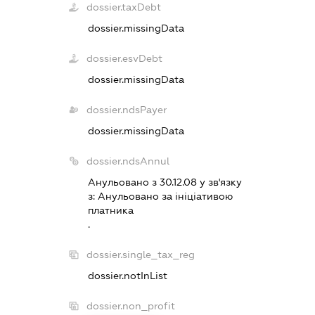
dossier.taxDebt
dossier.missingData
dossier.esvDebt
dossier.missingData
dossier.ndsPayer
dossier.missingData
dossier.ndsAnnul
Анульовано з 30.12.08 у зв'язку
з:
Анульовано за iнiцiативою
платника
.
dossier.single_tax_reg
dossier.notInList
dossier.non_profit