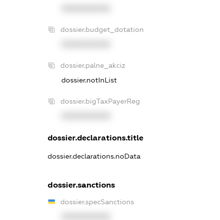
XXXXXXXXXX
dossier.budget_dotation
XXXXXXXXXX
dossier.palne_akciz
dossier.notInList
dossier.bigTaxPayerReg
XXXXXXXXXX
dossier.declarations.title
dossier.declarations.noData
dossier.sanctions
dossier.specSanctions
XXXXXXXXXX