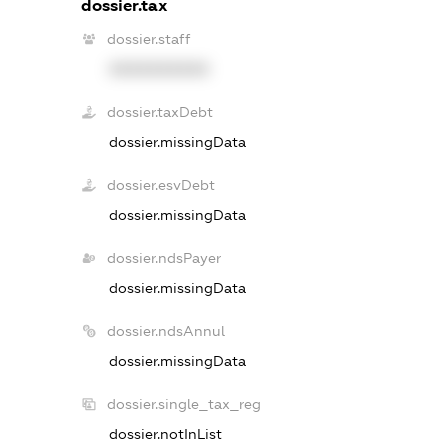
dossier.tax
dossier.staff
XXXXXXXXXX
dossier.taxDebt
dossier.missingData
dossier.esvDebt
dossier.missingData
dossier.ndsPayer
dossier.missingData
dossier.ndsAnnul
dossier.missingData
dossier.single_tax_reg
dossier.notInList