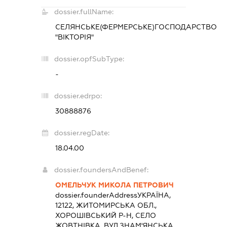
dossier.fullName:
СЕЛЯНСЬКЕ(ФЕРМЕРСЬКЕ)ГОСПОДАРСТВО
"ВІКТОРІЯ"
dossier.opfSubType:
-
dossier.edrpo:
30888876
dossier.regDate:
18.04.00
dossier.foundersAndBenef:
ОМЕЛЬЧУК МИКОЛА ПЕТРОВИЧ
dossier.founderAddress
УКРАЇНА,
12122, ЖИТОМИРСЬКА ОБЛ.,
ХОРОШІВСЬКИЙ Р-Н, СЕЛО
ЖОВТНІВКА, ВУЛ.ЗНАМ'ЯНСЬКА,