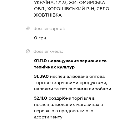
УКРАЇНА, 12123, ЖИТОМИРСЬКА
ОБЛ., ХОРОШІВСЬКИЙ Р-Н, СЕЛО
ЖОВТНІВКА
dossier.capital:
0 грн.
dossier.kveds:
01.11.0
вирощування зернових та
технічних культур
51.39.0
неспеціалізована оптова
торгівля харчовими продуктами,
напоями та тютюновими виробами
52.11.0
роздрібна торгівля в
неспеціалізованих магазинах з
перевагою продовольчого
асортименту