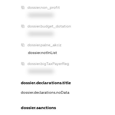
dossier.non_profit
XXXXXXXXXX
dossier.budget_dotation
XXXXXXXXXX
dossier.palne_akciz
dossier.notInList
dossier.bigTaxPayerReg
XXXXXXXXXX
dossier.declarations.title
dossier.declarations.noData
dossier.sanctions