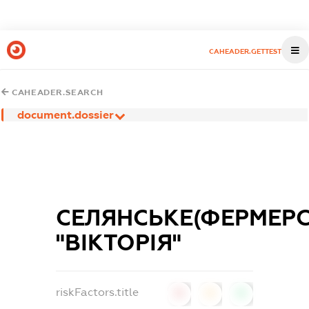
CAHEADER.GETTEST
CAHEADER.SEARCH
document.dossier
СЕЛЯНСЬКЕ(ФЕРМЕР
"ВІКТОРІЯ"
riskFactors.title
0
0
0