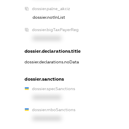
dossier.palne_akciz
dossier.notInList
dossier.bigTaxPayerReg
XXXXXXXXXX
dossier.declarations.title
dossier.declarations.noData
dossier.sanctions
dossier.specSanctions
XXXXXXXXXX
dossier.rnboSanctions
XXXXXXXXXX