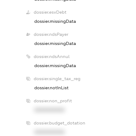
dossier.esvDebt
dossier.missingData
dossier.ndsPayer
dossier.missingData
dossier.ndsAnnul
dossier.missingData
dossier.single_tax_reg
dossier.notInList
dossier.non_profit
XXXXXXXXXX
dossier.budget_dotation
XXXXXXXXXX