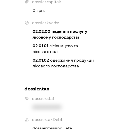
dossier.capital:
0 грн.
dossier.kveds:
02.02.00
надання послуг у
лісовому господарстві
02.01.01
лісівництво та
лісозаготівлі
02.01.02
одержання продукції
лісового господарства
dossier.tax
dossier.staff
XXXXXXXXXX
dossier.taxDebt
dossier.missingData