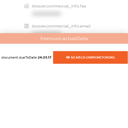
dossier.commercial_info.fax
XXXXXXXXXX
dossier.commercial_info.email
XXXXXXXXXX
freemium.actualData
dossier.commercial_info.website
XXXXXXXXXX
document.dueToDate
24.03.17
SEARCH.ONMONITORING
dossier.commercial_info.activity
XXXXXXXXXX
freemium.exampleText_1
freemium.exampleText_2
freemium.anonymousPerSearch2
FREEMIUM.DETAILS
FREEMIUM.REGISTER