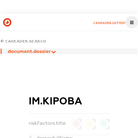
CAHEADER.GETTEST
CAHEADER.SEARCH
document.dossier
ІМ.КІРОВА
riskFactors.title
0
0
0
dossier.fullName: