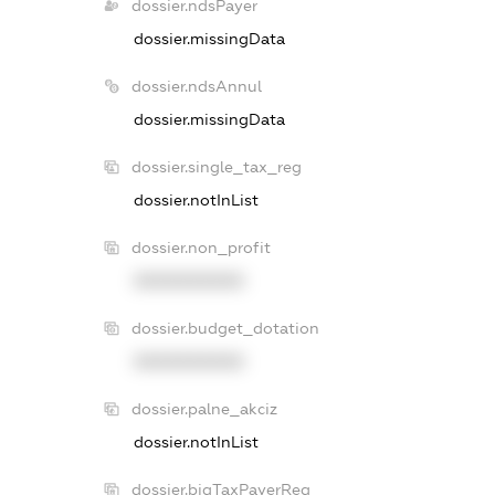
dossier.ndsPayer
dossier.missingData
dossier.ndsAnnul
dossier.missingData
dossier.single_tax_reg
dossier.notInList
dossier.non_profit
XXXXXXXXXX
dossier.budget_dotation
XXXXXXXXXX
dossier.palne_akciz
dossier.notInList
dossier.bigTaxPayerReg