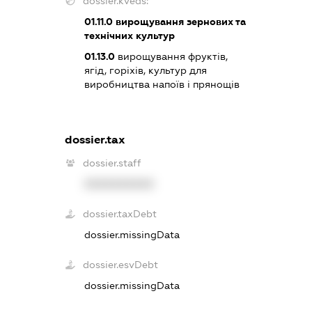
dossier.kveds:
01.11.0
вирощування зернових та
технічних культур
01.13.0
вирощування фруктів,
ягід, горіхів, культур для
виробництва напоїв і прянощів
dossier.tax
dossier.staff
XXXXXXXXXX
dossier.taxDebt
dossier.missingData
dossier.esvDebt
dossier.missingData