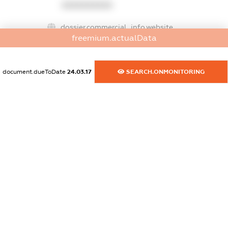
XXXXXXXXXX
dossier.commercial_info.website
freemium.actualData
XXXXXXXXXX
dossier.commercial_info.activity
document.dueToDate
24.03.17
SEARCH.ONMONITORING
XXXXXXXXXX
freemium.exampleText_1
freemium.exampleText_2
freemium.anonymousPerSearch2
FREEMIUM.DETAILS
FREEMIUM.REGISTER