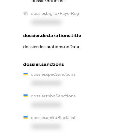
dossier.notInList
dossier.bigTaxPayerReg
XXXXXXXXXX
dossier.declarations.title
dossier.declarations.noData
dossier.sanctions
dossier.specSanctions
XXXXXXXXXX
dossier.rnboSanctions
XXXXXXXXXX
dossier.amkuBlackList
XXXXXXXXXX