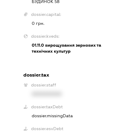
БУДИНОК 58
dossier.capital:
0 грн.
dossier.kveds:
01.11.0
вирощування зернових та
технічних культур
dossier.tax
dossier.staff
XXXXXXXXXX
dossier.taxDebt
dossier.missingData
dossier.esvDebt