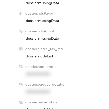
dossier.missingData
dossier.ndsPayer
dossier.missingData
dossier.ndsAnnul
dossier.missingData
dossier.single_tax_reg
dossier.notInList
dossier.non_profit
XXXXXXXXXX
dossier.budget_dotation
XXXXXXXXXX
dossier.palne_akciz