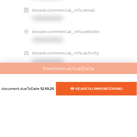
dossier.commercial_info.email
XXXXXXXXXX
dossier.commercial_info.website
XXXXXXXXXX
dossier.commercial_info.activity
XXXXXXXXXX
freemium.actualData
freemium.exampleText_1
document.dueToDate
12.10.25
SEARCH.ONMONITORING
freemium.exampleText_2
freemium.anonymousPerSearch2
FREEMIUM.DETAILS
FREEMIUM.REGISTER