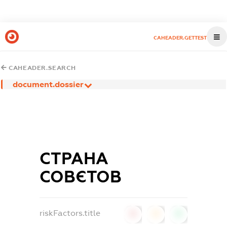
CAHEADER.GETTEST
CAHEADER.SEARCH
document.dossier
СТРАНА
СОВЄТОВ
riskFactors.title
0
0
0