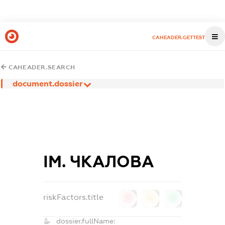
CAHEADER.GETTEST
CAHEADER.SEARCH
document.dossier
ІМ. ЧКАЛОВА
riskFactors.title
0
0
0
dossier.fullName: