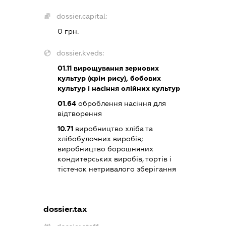
dossier.capital:
0 грн.
dossier.kveds:
01.11
вирощування зернових
культур (крім рису), бобових
культур і насіння олійних культур
01.64
оброблення насіння для
відтворення
10.71
виробництво хліба та
хлібобулочних виробів;
виробництво борошняних
кондитерських виробів, тортів і
тістечок нетривалого зберігання
dossier.tax