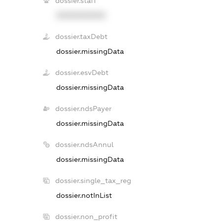
dossier.staff
XXXXXXXXXX
dossier.taxDebt
dossier.missingData
dossier.esvDebt
dossier.missingData
dossier.ndsPayer
dossier.missingData
dossier.ndsAnnul
dossier.missingData
dossier.single_tax_reg
dossier.notInList
dossier.non_profit