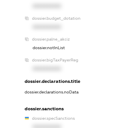
XXXXXXXXXX
dossier.budget_dotation
XXXXXXXXXX
dossier.palne_akciz
dossier.notInList
dossier.bigTaxPayerReg
XXXXXXXXXX
dossier.declarations.title
dossier.declarations.noData
dossier.sanctions
dossier.specSanctions
XXXXXXXXXX