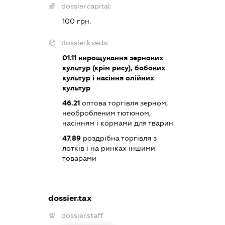
dossier.capital:
100 грн.
dossier.kveds:
01.11
вирощування зернових
культур (крім рису), бобових
культур і насіння олійних
культур
46.21
оптова торгівля зерном,
необробленим тютюном,
насінням і кормами для тварин
47.89
роздрібна торгівля з
лотків і на ринках іншими
товарами
dossier.tax
dossier.staff