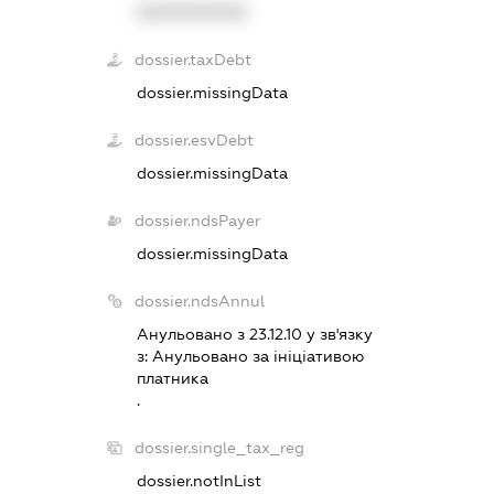
XXXXXXXXXX
dossier.taxDebt
dossier.missingData
dossier.esvDebt
dossier.missingData
dossier.ndsPayer
dossier.missingData
dossier.ndsAnnul
Анульовано з 23.12.10 у зв'язку
з:
Анульовано за iнiцiативою
платника
.
dossier.single_tax_reg
dossier.notInList