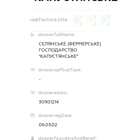
riskFactors.title
0
0
0
dossier.fullName:
СЕЛЯНСЬКЕ (ФЕРМЕРСЬКЕ)
ГОСПОДАРСТВО
"КАПУСТЯНСЬКЕ"
dossier.opfSubType:
-
dossier.edrpo:
30901214
dossier.regDate:
06.03.02
dossier.foundersAndBenef: