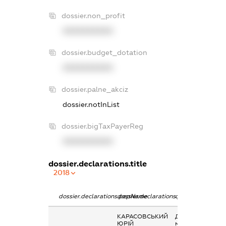
dossier.non_profit
XXXXXXXXXX
dossier.budget_dotation
XXXXXXXXXX
dossier.palne_akciz
dossier.notInList
dossier.bigTaxPayerReg
XXXXXXXXXX
dossier.declarations.title
2018
dossier.declarations.pepName
dossier.declarations.personName
dossier.declarati
КАРАСОВСЬКИЙ
Дохід від надан
ЮРІЙ
майна в оренду