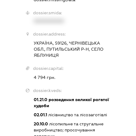
dossier.smida:
XXXXXXXXXX
dossier.address:
УКРАЇНА, 59126, ЧЕРНІВЕЦЬКА
ОБЛ., ПУТИЛЬСЬКИЙ Р-Н, СЕЛО
ЯБЛУНИЦЯ
dossier.capital:
4 794 грн.
dossier.kveds:
01.21.0
розведення великої рогатої
худоби
02.01.1
лісівництво та лісозаготівлі
20.10.0
лісопильне та стругальне
виробництво; просочування
деревини