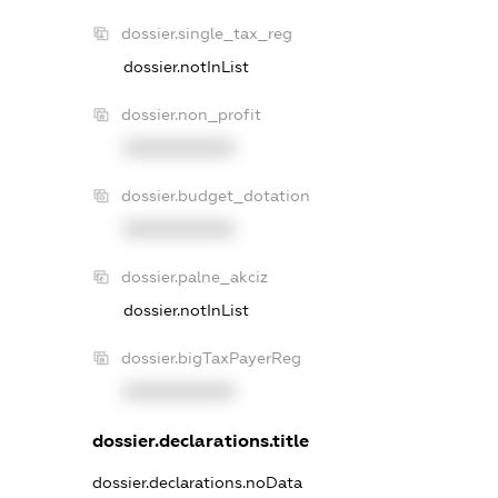
dossier.single_tax_reg
dossier.notInList
dossier.non_profit
XXXXXXXXXX
dossier.budget_dotation
XXXXXXXXXX
dossier.palne_akciz
dossier.notInList
dossier.bigTaxPayerReg
XXXXXXXXXX
dossier.declarations.title
dossier.declarations.noData