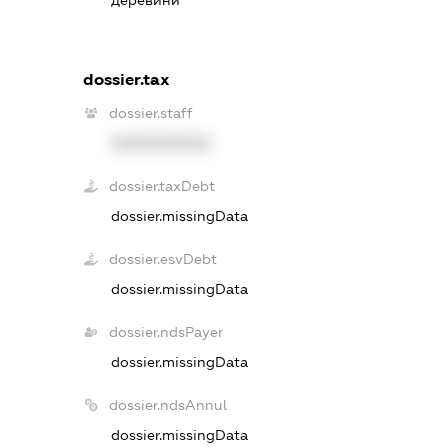
dossier.tax
dossier.staff
XXXXXXXXXX
dossier.taxDebt
dossier.missingData
dossier.esvDebt
dossier.missingData
dossier.ndsPayer
dossier.missingData
dossier.ndsAnnul
dossier.missingData