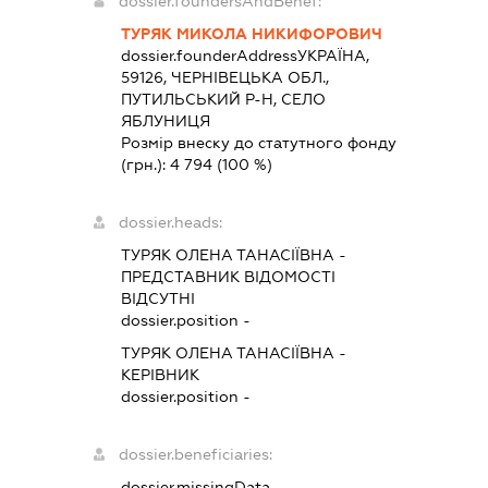
dossier.foundersAndBenef:
ТУРЯК МИКОЛА НИКИФОРОВИЧ
dossier.founderAddress
УКРАЇНА,
59126, ЧЕРНІВЕЦЬКА ОБЛ.,
ПУТИЛЬСЬКИЙ Р-Н, СЕЛО
ЯБЛУНИЦЯ
Розмір внеску до статутного фонду
(грн.):
4 794
(100 %)
dossier.heads:
ТУРЯК ОЛЕНА ТАНАСІЇВНА
-
ПРЕДСТАВНИК
ВІДОМОСТІ
ВІДСУТНІ
dossier.position -
ТУРЯК ОЛЕНА ТАНАСІЇВНА
-
КЕРІВНИК
dossier.position -
dossier.beneficiaries:
dossier.missingData