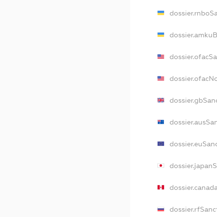
dossier.rnboS
dossier.amkuB
dossier.ofacS
dossier.ofac
dossier.gbSan
dossier.ausSa
dossier.euSan
dossier.japan
dossier.canad
dossier.rfSanc