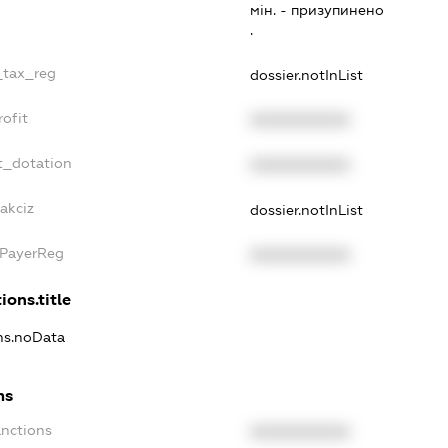
мiн. - призупинено
.
_tax_reg
dossier.notInList
ofit
XXXXXXXXXX
t_dotation
XXXXXXXXXX
akciz
dossier.notInList
xPayerReg
XXXXXXXXXX
ions.title
ons.noData
ns
anctions
XXXXXXXXXX