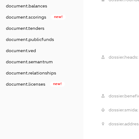
document.balances
document.scorings
new!
document.tenders
document.publicfunds
document.ved
dossier.heads:
document.semantrum
document.relationships
document.licenses
new!
dossier.benefic
dossier.smida:
dossier.addres