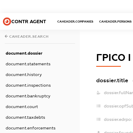
CONTR AGENT
CAHEADER.COMPANIES
CAHEADER.PERSONS
CAHEADER.SEARCH
document.dossier
ГРІСО І
document.statements
document.history
dossier.title
document.inspections
dossier.fullNa
document.bankruptcy
dossier.opfSu
document.court
document.taxdebts
dossier.edrpo:
document.enforcements
dossier.found