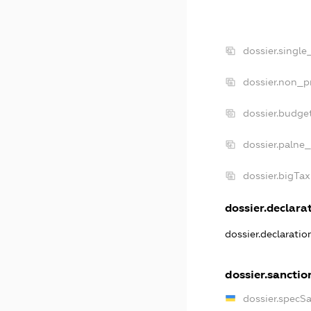
dossier.single
dossier.non_pr
dossier.budge
dossier.palne_
dossier.bigTa
dossier.declarat
dossier.declarati
dossier.sanctio
dossier.specS