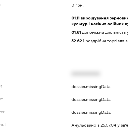
:
0 грн.
01.11
вирощування зернових 
культур і насіння олійних 
01.61
допоміжна діяльність 
52.62.1
роздрібна торгівля з
XXXXXXXXXX
bt
dossier.missingData
bt
dossier.missingData
yer
dossier.missingData
nul
Анульовано з 25.07.04 у зв'я