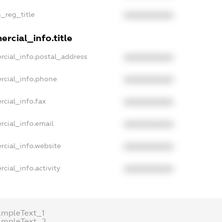
n_reg_title
XXXXXXXXXX
rcial_info.title
rcial_info.postal_address
XXXXXXXXXX
rcial_info.phone
XXXXXXXXXX
rcial_info.fax
XXXXXXXXXX
rcial_info.email
XXXXXXXXXX
rcial_info.website
XXXXXXXXXX
cial_info.activity
XXXXXXXXXX
ampleText_1
ampleText_2