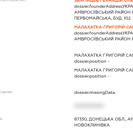
ЗВЯГІНЦЕВ ГЕННАДІЙ ОЛ
dossier.founderAddress
УКРА
АМВРОСIЇВСЬКИЙ РАЙОН Р-
ПЕРВОМАЙСЬКА, БУД. 102
МАЛАХАТКА ГРИГОРІЙ СА
dossier.founderAddress
УКРА
АМВРОСIЇВСЬКИЙ РАЙОН Р
МАЛАХАТКА ГРИГОРІЙ СА
dossier.position -
МАЛАХАТКА ГРИГОРІЙ СА
dossier.position -
iaries:
dossier.missingData
XXXXXXXXXX
s:
87330, ДОНЕЦЬКА ОБЛ., А
НОВОКЛИНІВКА