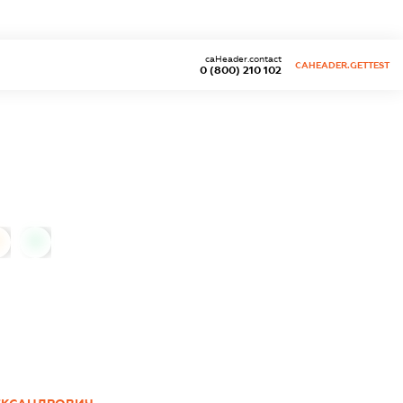
caHeader.contact
CAHEADER.GETTEST
0 (800) 210 102
0