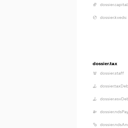
dossier.capital
dossier.kveds:
dossier.tax
dossier.staff
dossier.taxDe
dossier.esvDe
dossier.ndsPa
dossier.ndsAn