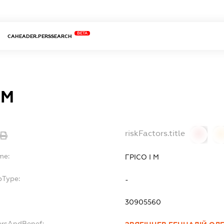
BETA
CAHEADER.PERSSEARCH
 М
riskFactors.title
0
0
me:
ГРІСО І М
bType:
-
30905560
ersAndBenef: