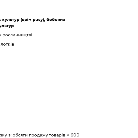
культур (крім рису), бобових
культур
у рослинництві
 лотків
зку з:
обсяги продажу товарiв < 600