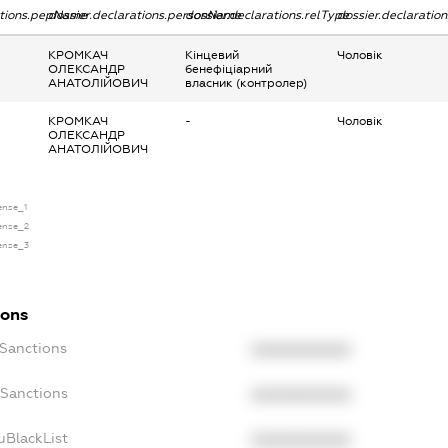
ations.pepName
dossier.declarations.personName
dossier.declarations.relType
dossier.declaratio
КРОМКАЧ
Кінцевий
Чоловік
ОЛЕКСАНДР
бенефіціарний
АНАТОЛІЙОВИЧ
власник (контролер)
КРОМКАЧ
-
Чоловік
ОЛЕКСАНДР
АНАТОЛІЙОВИЧ
cense_1
cense_2
cense_3
ions
cSanctions
XXXXXXXXXX
oSanctions
XXXXXXXXXX
uBlackList
XXXXXXXXXX