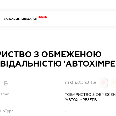
BETA
CAHEADER.PERSSEARCH
РИСТВО З ОБМЕЖЕНОЮ
ВІДАЛЬНІСТЮ 'АВТОХІМРЕ
riskFactors.title
0
Name:
ТОВАРИСТВО З ОБМЕЖЕН
'АВТОХІМРЕЗЕРВ'
SubType:
-