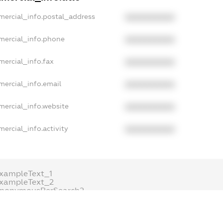
mercial_info.postal_address
XXXXXXXXXX
mercial_info.phone
XXXXXXXXXX
mercial_info.fax
XXXXXXXXXX
mercial_info.email
XXXXXXXXXX
mercial_info.website
XXXXXXXXXX
ercial_info.activity
XXXXXXXXXX
xampleText_1
exampleText_2
anonymousPerSearch2
.DETAILS
FREEMIUM.REGISTER