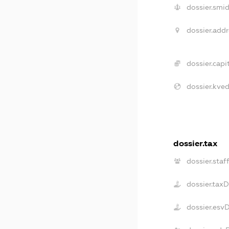
dossier.smid
dossier.addr
dossier.capit
dossier.kved
dossier.tax
dossier.staf
dossier.tax
dossier.esv