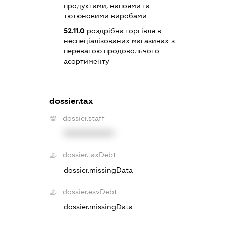
продуктами, напоями та
тютюновими виробами
52.11.0
роздрібна торгівля в
неспеціалізованих магазинах з
перевагою продовольчого
асортименту
dossier.tax
dossier.staff
XXXXXXXXXX
dossier.taxDebt
dossier.missingData
dossier.esvDebt
dossier.missingData