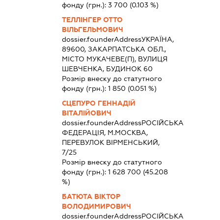
фонду (грн.):
3 700
(0.103 %)
ТЕЛЛІНГЕР ОТТО
ВІЛЬГЕЛЬМОВИЧ
dossier.founderAddress
УКРАЇНА,
89600, ЗАКАРПАТСЬКА ОБЛ.,
МІСТО МУКАЧЕВЕ(П), ВУЛИЦЯ
ШЕВЧЕНКА, БУДИНОК 60
Розмір внеску до статутного
фонду (грн.):
1 850
(0.051 %)
СЦЕПУРО ГЕННАДІЙ
ВІТАЛІЙОВИЧ
dossier.founderAddress
РОСІЙСЬКА
ФЕДЕРАЦІЯ, М.МОСКВА,
ПЕРЕВУЛОК ВІРМЕНСЬКИЙ,
7/25
Розмір внеску до статутного
фонду (грн.):
1 628 700
(45.208
%)
БАТЮТА ВІКТОР
ВОЛОДИМИРОВИЧ
dossier.founderAddress
РОСІЙСЬКА