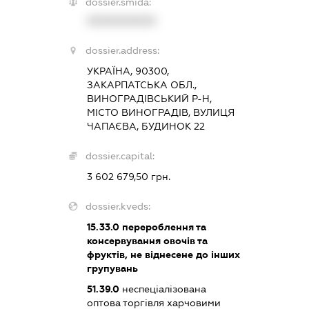
dossier.smida:
XXXXXXXXXX
dossier.address:
УКРАЇНА, 90300,
ЗАКАРПАТСЬКА ОБЛ.,
ВИНОГРАДІВСЬКИЙ Р-Н,
МІСТО ВИНОГРАДІВ, ВУЛИЦЯ
ЧАПАЄВА, БУДИНОК 22
dossier.capital:
3 602 679,50 грн.
dossier.kveds:
15.33.0
перероблення та
консервування овочів та
фруктів, не віднесене до інших
групувань
51.39.0
неспеціалізована
оптова торгівля харчовими