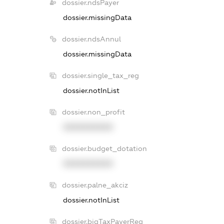
dossier.ndsPayer
dossier.missingData
dossier.ndsAnnul
dossier.missingData
dossier.single_tax_reg
dossier.notInList
dossier.non_profit
XXXXXXXXXX
dossier.budget_dotation
XXXXXXXXXX
dossier.palne_akciz
dossier.notInList
dossier.bigTaxPayerReg