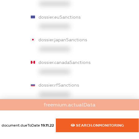
XXXXXXXXXX
dossier.euSanctions
XXXXXXXXXX
dossier.japanSanctions
XXXXXXXXXX
dossier.canadaSanctions
XXXXXXXXXX
dossier.rfSanctions
XXXXXXXXXX
freemium.actualData
dossier.russian_reg_title
XXXXXXXXXX
document.dueToDate
19.11.22
SEARCH.ONMONITORING
dossier.commercial_info.title