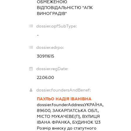
ОБМЕЖЕНОЮ
ВІДПОВІДАЛЬНІСТЮ "АПК
ВИНОГРАДІВ"
dossier.opfSubType:
-
dossier.edrpo:
30911615
dossier.regDate:
22.06.00
dossier.foundersAndBenef:
ПАУЛЬО НАДІЯ ІВАНІВНА
dossier.founderAddress
УКРАЇНА,
89600, ЗАКАРПАТСЬКА ОБЛ.,
МІСТО МУКАЧЕВЕ(П), ВУЛИЦЯ
ІВАНА ФРАНКА, БУДИНОК 123
Розмір внеску до статутного