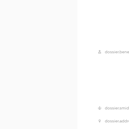
dossier.benef
dossier.smid
dossier.addr