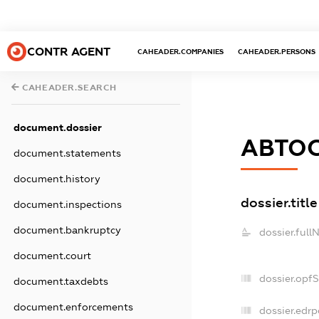
CONTR AGENT
CAHEADER.COMPANIES
CAHEADER.PERSONS
CAHEADER.SEARCH
document.dossier
АВТОС
document.statements
document.history
dossier.title
document.inspections
document.bankruptcy
dossier.full
document.court
dossier.opf
document.taxdebts
document.enforcements
dossier.edrp