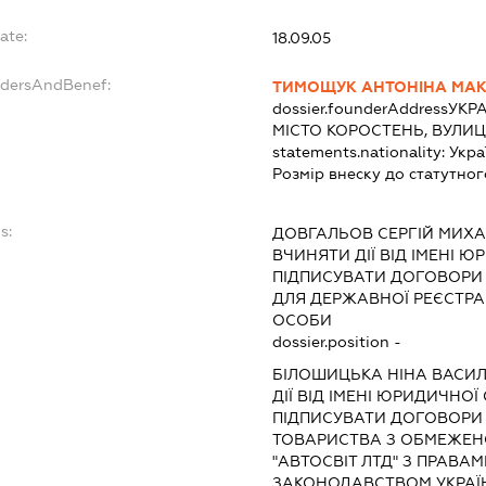
ate:
18.09.05
ndersAndBenef:
ТИМОЩУК АНТОНІНА МАК
dossier.founderAddress
УКРА
МІСТО КОРОСТЕНЬ, ВУЛИ
statements.nationality:
Укра
Розмір внеску до статутног
s:
ДОВГАЛЬОВ СЕРГІЙ МИХ
ВЧИНЯТИ ДІЇ ВІД ІМЕНІ Ю
ПІДПИСУВАТИ ДОГОВОРИ
ДЛЯ ДЕРЖАВНОЇ РЕЄСТРАЦ
ОСОБИ
dossier.position -
БІЛОШИЦЬКА НІНА ВАСИЛ
ДІЇ ВІД ІМЕНІ ЮРИДИЧНОЇ
ПІДПИСУВАТИ ДОГОВОРИ Т
ТОВАРИСТВА З ОБМЕЖЕН
"АВТОСВІТ ЛТД" З ПРАВА
ЗАКОНОДАВСТВОМ УКРАЇН