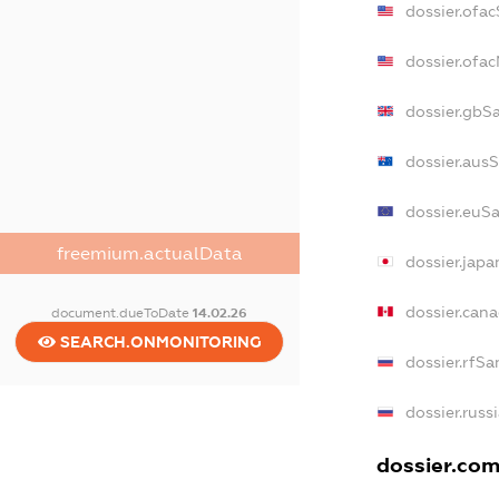
dossier.ofa
dossier.ofa
dossier.gbS
dossier.aus
dossier.euS
freemium.actualData
dossier.jap
dossier.can
document.dueToDate
14.02.26
SEARCH.ONMONITORING
dossier.rfSa
dossier.russ
dossier.com