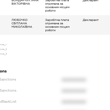
БОНДАРЧУК ІННА
Заробітна плата
Декларант
ВІКТОРІВНА
отримана за
основним місцем
роботи
ЛЮБОЧКО
Заробітна плата
Декларант
СВІТЛАНА
отримана за
МИКОЛАЇВНА
основним місцем
роботи
ense_1
cense_2
cense_3
ions
cSanctions
XXXXXXXXXX
oSanctions
XXXXXXXXXX
uBlackList
XXXXXXXXXX