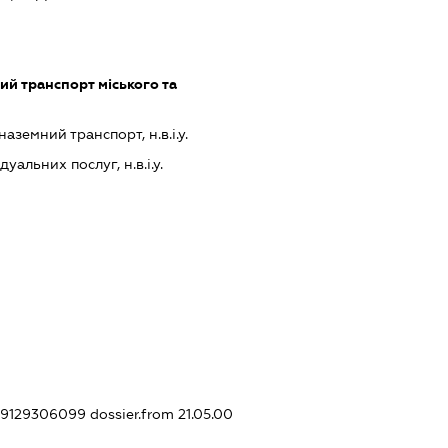
й транспорт міського та
земний транспорт, н.в.і.у.
альних послуг, н.в.і.у.
309129306099
dossier.from 21.05.00