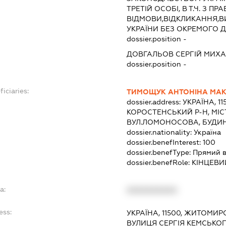
ТРЕТІЙ ОСОБІ, В Т.Ч. З ПР
ВІДМОВИ,ВІДКЛИКАННЯ,В
УКРАЇНИ БЕЗ ОКРЕМОГО 
dossier.position -
ДОВГАЛЬОВ СЕРГІЙ МИХ
dossier.position -
iciaries:
ТИМОЩУК АНТОНІНА МАК
dossier.address:
УКРАЇНА, 1
КОРОСТЕНСЬКИЙ Р-Н, МІС
ВУЛ.ЛОМОНОСОВА, БУДИ
dossier.nationality:
Україна
dossier.benefInterest:
100
dossier.benefType:
Прямий в
dossier.benefRole:
КІНЦЕВИ
a:
XXXXXXXXXX
ess:
УКРАЇНА, 11500, ЖИТОМИР
ВУЛИЦЯ СЕРГІЯ КЕМСЬКОГ