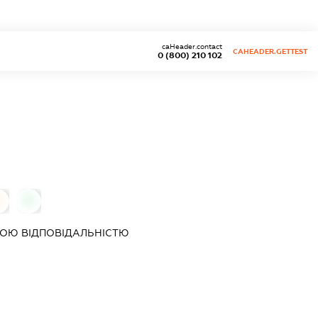
caHeader.contact
CAHEADER.GETTEST
0 (800) 210 102
0
0
ОЮ ВІДПОВІДАЛЬНІСТЮ