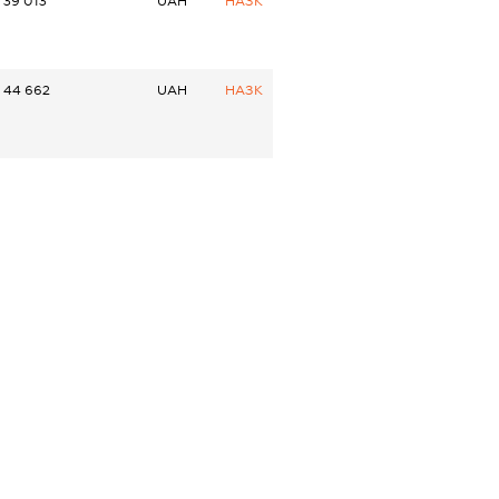
39 013
UAH
НАЗК
44 662
UAH
НАЗК