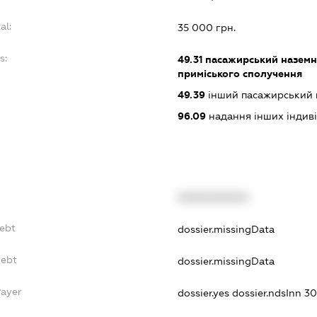
al:
35 000 грн.
s:
49.31
пасажирський наземни
приміського сполучення
49.39
інший пасажирський на
96.09
надання інших індивіду
XXXXXXXXXX
Debt
dossier.missingData
Debt
dossier.missingData
Payer
dossier.yes
dossier.ndsInn 