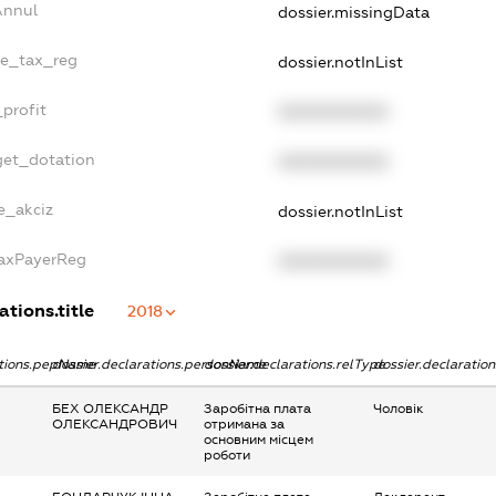
Annul
dossier.missingData
le_tax_reg
dossier.notInList
profit
XXXXXXXXXX
get_dotation
XXXXXXXXXX
e_akciz
dossier.notInList
TaxPayerReg
XXXXXXXXXX
ations.title
2018
ations.pepName
dossier.declarations.personName
dossier.declarations.relType
dossier.declaratio
БЕХ ОЛЕКСАНДР
Заробітна плата
Чоловік
ОЛЕКСАНДРОВИЧ
отримана за
основним місцем
роботи