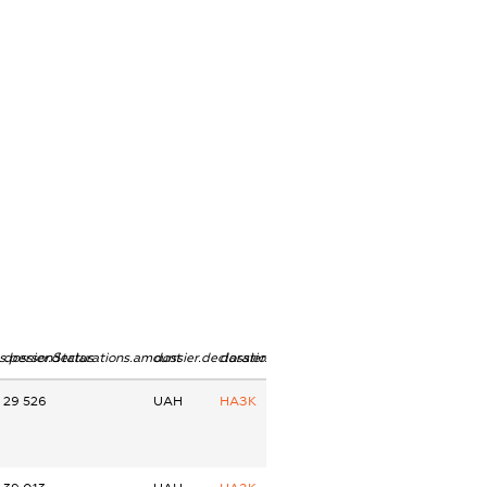
ns.personStatus
dossier.declarations.amount
dossier.declarations.currency
dossier.declarations.source
29 526
UAH
НАЗК