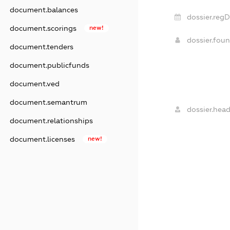
document.balances
dossier.regD
document.scorings
new!
dossier.fou
document.tenders
document.publicfunds
document.ved
document.semantrum
dossier.head
document.relationships
document.licenses
new!