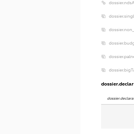
dossier.nds
dossier.sing
dossier.non_
dossier.bud
dossier.paln
dossier.big
dossier.declar
dossier.declar