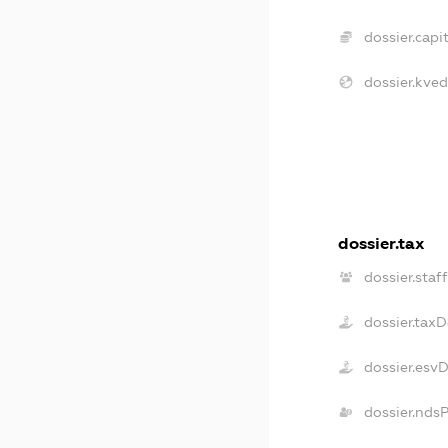
dossier.capit
dossier.kved
dossier.tax
dossier.staff
dossier.tax
dossier.esv
dossier.nds