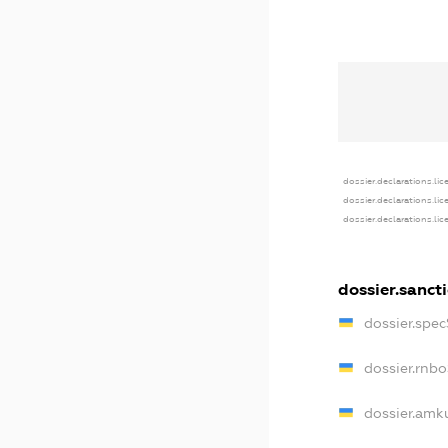
dossier.declarations.lic
dossier.declarations.li
dossier.declarations.li
dossier.sanct
dossier.spe
dossier.rnb
dossier.amk