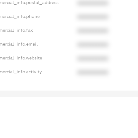
mercial_info.postal_address
XXXXXXXXXX
mercial_info.phone
XXXXXXXXXX
mercial_info.fax
XXXXXXXXXX
mercial_info.email
XXXXXXXXXX
mercial_info.website
XXXXXXXXXX
ercial_info.activity
XXXXXXXXXX
xampleText_1
xampleText_2
anonymousPerSearch2
.DETAILS
FREEMIUM.REGISTER