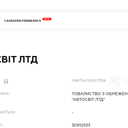
BETA
CAHEADER.PERSSEARCH
ВІТ ЛТД
riskFactors.title
0
Name:
ТОВАРИСТВО З ОБМЕЖЕН
"АВТОСВІТ ЛТД"
SubType:
-
o:
30912933