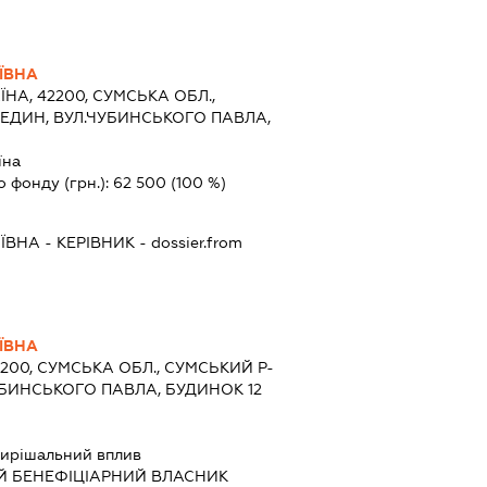
ЇВНА
ЇНА, 42200, СУМСЬКА ОБЛ.,
БЕДИН, ВУЛ.ЧУБИНСЬКОГО ПАВЛА,
їна
о фонду (грн.):
62 500
(100 %)
ІЇВНА
-
КЕРІВНИК
- dossier.from
ЇВНА
2200, СУМСЬКА ОБЛ., СУМСЬКИЙ Р-
УБИНСЬКОГО ПАВЛА, БУДИНОК 12
ирішальний вплив
Й БЕНЕФІЦІАРНИЙ ВЛАСНИК