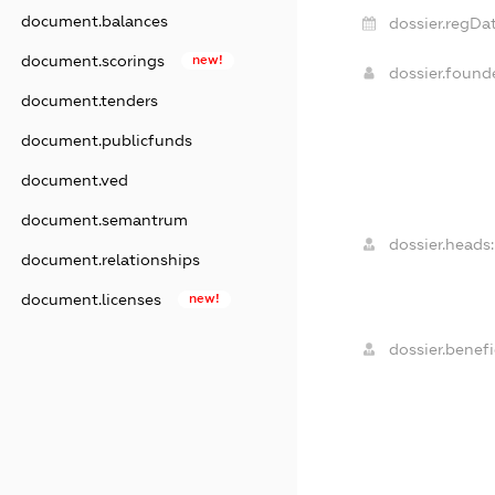
document.balances
dossier.regDat
document.scorings
new!
dossier.foun
document.tenders
document.publicfunds
document.ved
document.semantrum
dossier.heads:
document.relationships
document.licenses
new!
dossier.benefi