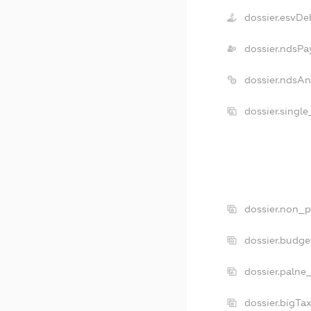
dossier.esvDe
dossier.ndsPa
dossier.ndsAn
dossier.singl
dossier.non_p
dossier.budg
dossier.palne
dossier.bigTa