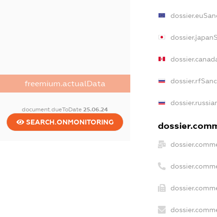
dossier.euSan
dossier.japan
dossier.canad
dossier.rfSan
freemium.actualData
dossier.russia
document.dueToDate
25.06.24
SEARCH.ONMONITORING
dossier.comme
dossier.comme
dossier.comme
dossier.comme
dossier.comme