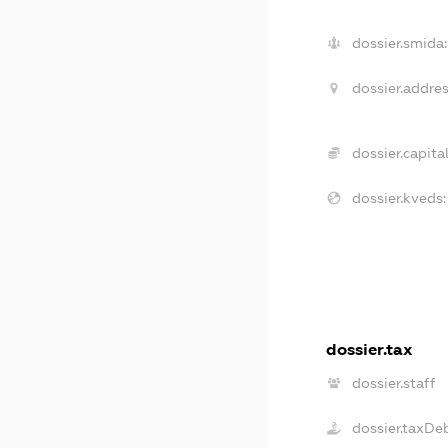
dossier.smida:
dossier.addres
dossier.capital
dossier.kveds:
dossier.tax
dossier.staff
dossier.taxDe