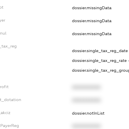
bt
dossier.missingData
yer
dossier.missingData
nul
dossier.missingData
e_tax_reg
dossier.single_tax_reg_date -
dossier.single_tax_reg_rate 
dossier.single_tax_reg_grou
rofit
XXXXXXXXXX
et_dotation
XXXXXXXXXX
_akciz
dossier.notInList
xPayerReg
XXXXXXXXXX