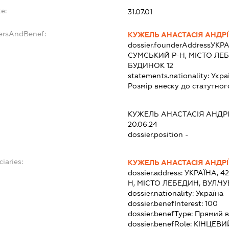
e:
31.07.01
dersAndBenef:
КУЖЕЛЬ АНАСТАСІЯ АНДРІ
dossier.founderAddress
УКРА
СУМСЬКИЙ Р-Н, МІСТО ЛЕ
БУДИНОК 12
statements.nationality:
Укра
Розмір внеску до статутног
КУЖЕЛЬ АНАСТАСІЯ АНДР
20.06.24
dossier.position -
ciaries:
КУЖЕЛЬ АНАСТАСІЯ АНДРІ
dossier.address:
УКРАЇНА, 4
Н, МІСТО ЛЕБЕДИН, ВУЛ.Ч
dossier.nationality:
Україна
dossier.benefInterest:
100
dossier.benefType:
Прямий в
dossier.benefRole:
КІНЦЕВИ