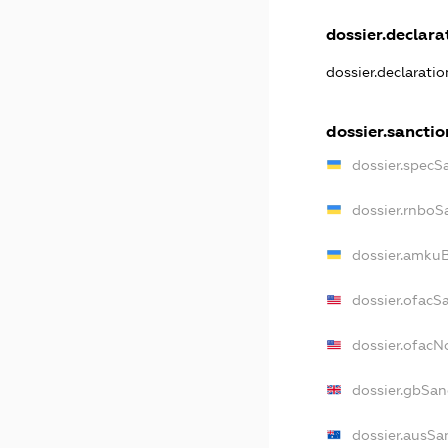
dossier.declarat
dossier.declarati
dossier.sanctio
dossier.specS
dossier.rnboS
dossier.amkuB
dossier.ofacS
dossier.ofac
dossier.gbSan
dossier.ausSa