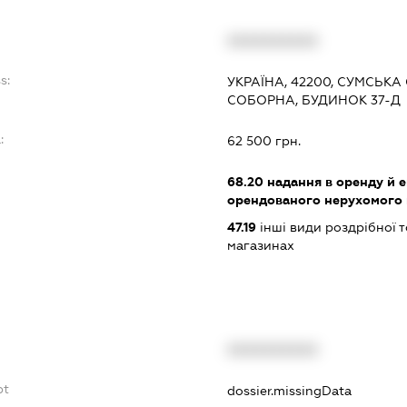
XXXXXXXXXX
s:
УКРАЇНА, 42200, СУМСЬКА
СОБОРНА, БУДИНОК 37-Д
:
62 500 грн.
68.20
надання в оренду й е
орендованого нерухомого
47.19
інші види роздрібної т
магазинах
XXXXXXXXXX
bt
dossier.missingData