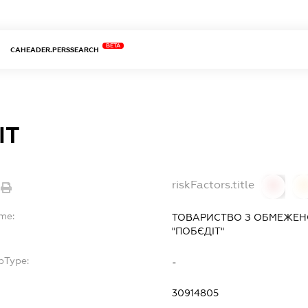
BETA
CAHEADER.PERSSEARCH
ІТ
riskFactors.title
0
ame:
ТОВАРИСТВО З ОБМЕЖЕН
"ПОБЄДІТ"
bType:
-
30914805