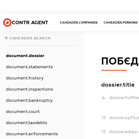
CONTR AGENT
CAHEADER.COMPANIES
CAHEADER.PERSONS
CAHEADER.SEARCH
document.dossier
ПОБЄД
document.statements
document.history
dossier.title
document.inspections
dossier.fullN
document.bankruptcy
document.court
dossier.opfSu
document.taxdebts
dossier.edrpo:
document.enforcements