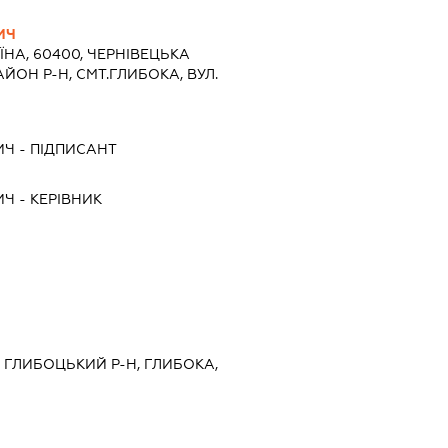
ИЧ
ЇНА, 60400, ЧЕРНIВЕЦЬКА
ЙОН Р-Н, СМТ.ГЛИБОКА, ВУЛ.
ИЧ
-
ПІДПИСАНТ
ИЧ
-
КЕРІВНИК
, ГЛИБОЦЬКИЙ Р-Н, ГЛИБОКА,