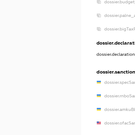
dossier.budge
dossier.palne_
dossier.bigTa
dossier.declarati
dossier.declaratio
dossier.sanctio
dossier.specSa
dossier.rnboSa
dossier.amkuBl
dossier.ofacSa