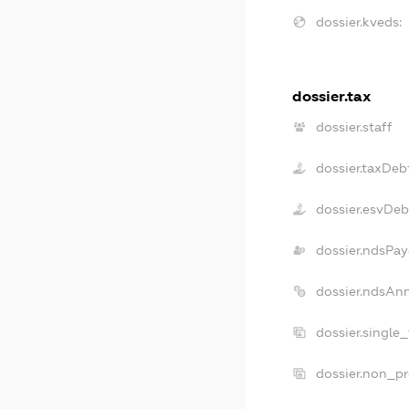
dossier.kveds:
dossier.tax
dossier.staff
dossier.taxDeb
dossier.esvDeb
dossier.ndsPay
dossier.ndsAn
dossier.single
dossier.non_pr