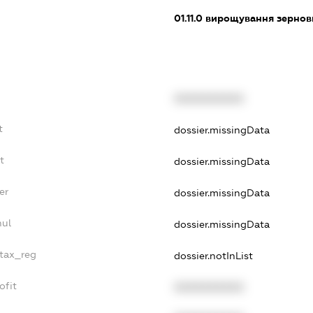
01.11.0
вирощування зернови
XXXXXXXXXX
t
dossier.missingData
t
dossier.missingData
er
dossier.missingData
nul
dossier.missingData
_tax_reg
dossier.notInList
ofit
XXXXXXXXXX