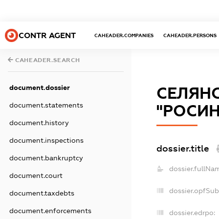
CONTR AGENT
CAHEADER.COMPANIES
CAHEADER.PERSONS
CAHEADER.SEARCH
document.dossier
СЕЛЯН
document.statements
"РОСИН
document.history
document.inspections
dossier.title
document.bankruptcy
dossier.fullNa
document.court
dossier.opfSu
document.taxdebts
document.enforcements
dossier.edrpo: