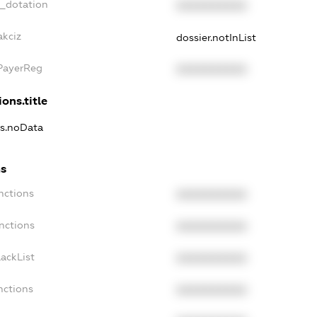
t_dotation
XXXXXXXXXX
akciz
dossier.notInList
xPayerReg
XXXXXXXXXX
ons.title
ns.noData
ns
nctions
XXXXXXXXXX
nctions
XXXXXXXXXX
ackList
XXXXXXXXXX
nctions
XXXXXXXXXX