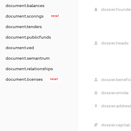
document.balances
dossier.found
document.scorings
new!
document.tenders
document.publicfunds
dossier.heads:
document.ved
document.semantrum
document.relationships
document.licenses
new!
dossier.benefic
dossier.smida:
dossier.address
dossier.capital: