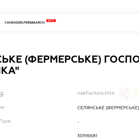
BETA
CAHEADER.PERSSEARCH
СЬКЕ (ФЕРМЕРСЬКЕ) ГОСП
КА"
riskFactors.title
0
0
me:
СЕЛЯНСЬКЕ (ФЕРМЕРСЬКЕ
bType:
-
30916681