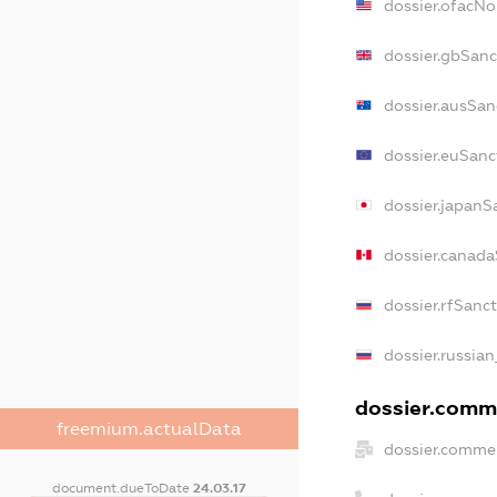
dossier.ofacN
dossier.gbSanc
dossier.ausSan
dossier.euSanc
dossier.japanS
dossier.canad
dossier.rfSanc
dossier.russian
dossier.comme
freemium.actualData
dossier.commer
document.dueToDate
24.03.17