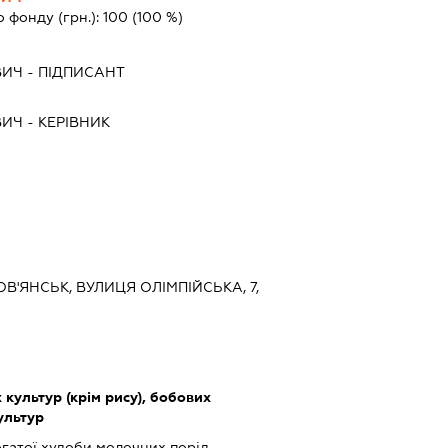
о фонду (грн.):
100
(100 %)
ВИЧ
-
ПІДПИСАНТ
ВИЧ
-
КЕРІВНИК
ОВ'ЯНСЬК, ВУЛИЦЯ ОЛІМПІЙСЬКА, 7,
культур (крім рису), бобових
культур
гатої худоби молочних порід