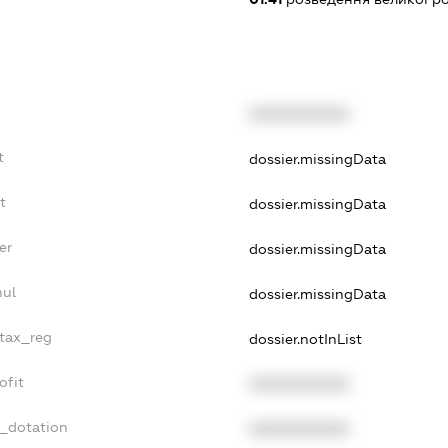
XXXXXXXXXX
t
dossier.missingData
t
dossier.missingData
er
dossier.missingData
nul
dossier.missingData
_tax_reg
dossier.notInList
ofit
XXXXXXXXXX
t_dotation
XXXXXXXXXX