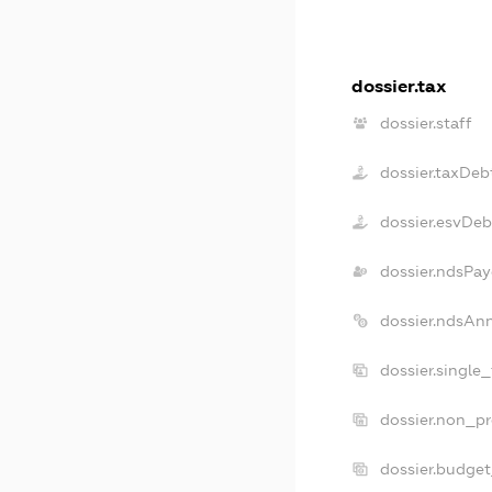
dossier.tax
dossier.staff
dossier.taxDeb
dossier.esvDeb
dossier.ndsPay
dossier.ndsAn
dossier.single
dossier.non_pr
dossier.budge