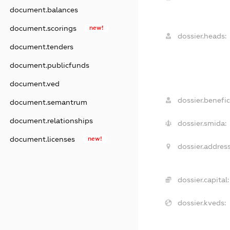
document.balances
document.scorings
new!
dossier.heads:
document.tenders
document.publicfunds
document.ved
dossier.benefic
document.semantrum
document.relationships
dossier.smida:
document.licenses
new!
dossier.address
dossier.capital:
dossier.kveds: