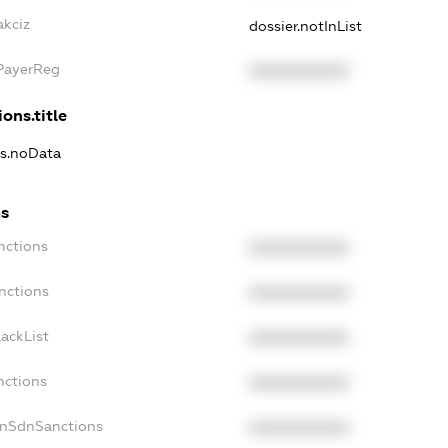
akciz
dossier.notInList
xPayerReg
XXXXXXXXXX
ons.title
ns.noData
ns
nctions
XXXXXXXXXX
nctions
XXXXXXXXXX
ackList
XXXXXXXXXX
nctions
XXXXXXXXXX
onSdnSanctions
XXXXXXXXXX