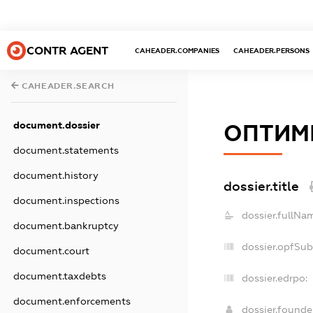
CONTR AGENT
CAHEADER.COMPANIES
CAHEADER.PERSONS
CAHEADER.SEARCH
document.dossier
ОПТИМ
document.statements
document.history
dossier.title
document.inspections
dossier.fullNa
document.bankruptcy
dossier.opfSub
document.court
document.taxdebts
dossier.edrpo:
document.enforcements
dossier.found