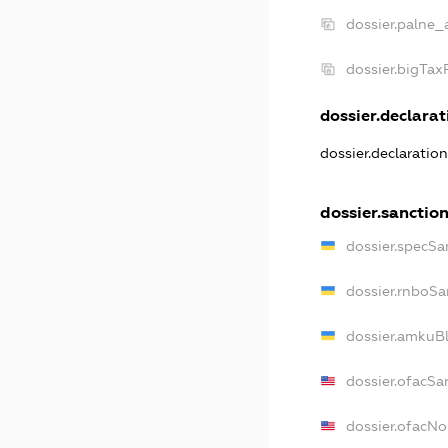
dossier.palne_
dossier.bigTa
dossier.declarati
dossier.declaratio
dossier.sanctio
dossier.specSa
dossier.rnboSa
dossier.amkuBl
dossier.ofacSa
dossier.ofacN