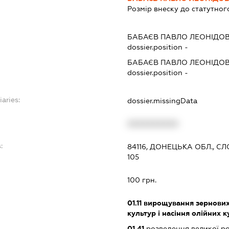
Розмір внеску до статутног
БАБАЄВ ПАВЛО ЛЕОНІДО
dossier.position -
БАБАЄВ ПАВЛО ЛЕОНІДО
dossier.position -
iaries:
dossier.missingData
XXXXXXXXXX
:
84116, ДОНЕЦЬКА ОБЛ., СЛ
105
100 грн.
01.11
вирощування зернових 
культур і насіння олійних 
01.41
розведення великої ро