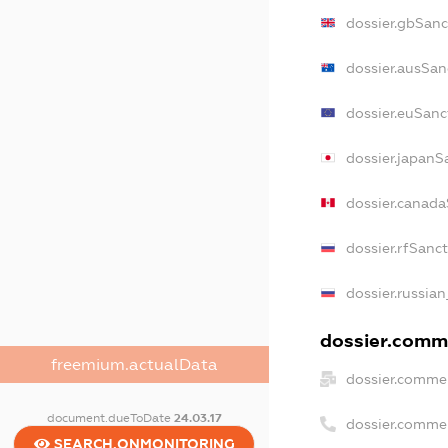
dossier.gbSanc
dossier.ausSan
dossier.euSanc
dossier.japanS
dossier.canad
dossier.rfSanc
dossier.russian
dossier.comme
freemium.actualData
dossier.commer
document.dueToDate
24.03.17
dossier.comme
SEARCH.ONMONITORING