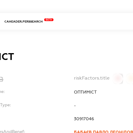
BETA
CAHEADER.PERSSEARCH
ІСТ
riskFactors.title
0
0
me:
ОПТИМІСТ
Type:
-
30917046
ersAndBenef:
БАБАЄВ ПАВЛО ЛЕОНІДО