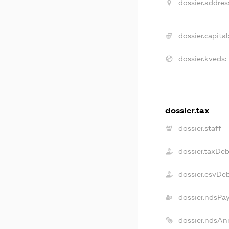
dossier.addres
dossier.capital
dossier.kveds:
dossier.tax
dossier.staff
dossier.taxDeb
dossier.esvDe
dossier.ndsPa
dossier.ndsAn