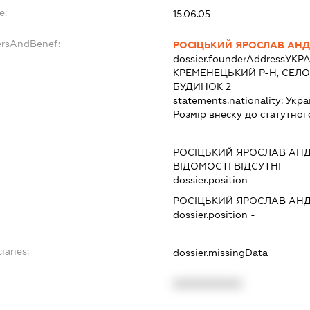
e:
15.06.05
ersAndBenef:
РОСІЦЬКИЙ ЯРОСЛАВ АН
dossier.founderAddress
УКРА
КРЕМЕНЕЦЬКИЙ Р-Н, СЕЛО
БУДИНОК 2
statements.nationality:
Укра
Розмір внеску до статутног
РОСІЦЬКИЙ ЯРОСЛАВ АН
ВІДОМОСТІ ВІДСУТНІ
dossier.position -
РОСІЦЬКИЙ ЯРОСЛАВ АН
dossier.position -
iaries:
dossier.missingData
XXXXXXXXXX