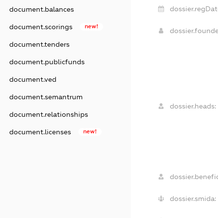
dossier.regDat
document.balances
document.scorings
new!
dossier.found
document.tenders
document.publicfunds
document.ved
document.semantrum
dossier.heads:
document.relationships
document.licenses
new!
dossier.benefic
dossier.smida: