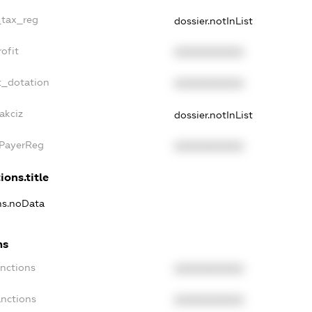
_tax_reg
dossier.notInList
ofit
XXXXXXXXXX
t_dotation
XXXXXXXXXX
akciz
dossier.notInList
xPayerReg
XXXXXXXXXX
ions.title
ons.noData
ns
anctions
XXXXXXXXXX
anctions
XXXXXXXXXX