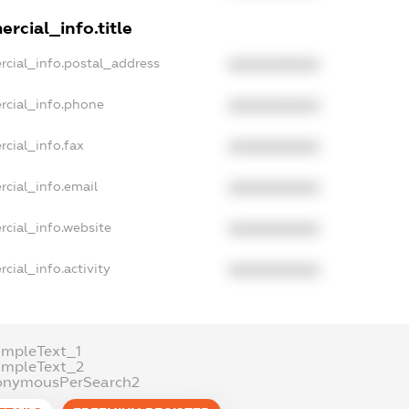
rcial_info.title
rcial_info.postal_address
XXXXXXXXXX
rcial_info.phone
XXXXXXXXXX
rcial_info.fax
XXXXXXXXXX
rcial_info.email
XXXXXXXXXX
rcial_info.website
XXXXXXXXXX
cial_info.activity
XXXXXXXXXX
ampleText_1
ampleText_2
onymousPerSearch2