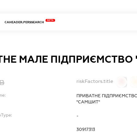
BETA
CAHEADER.PERSSEARCH
ТНЕ МАЛЕ ПІДПРИЄМСТВО
riskFactors.title
0
0
me:
ПРИВАТНЕ ПІДПРИЄМСТВО
"САМШИТ"
bType:
-
30917313