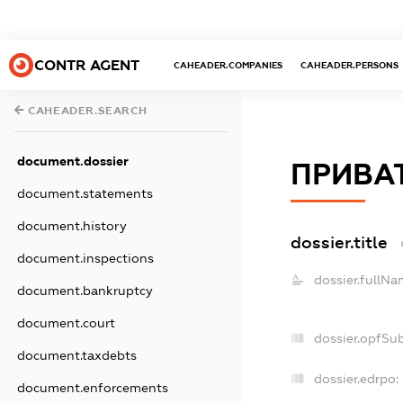
CONTR AGENT
CAHEADER.COMPANIES
CAHEADER.PERSONS
CAHEADER.SEARCH
document.dossier
ПРИВА
document.statements
document.history
dossier.title
document.inspections
dossier.fullNa
document.bankruptcy
document.court
dossier.opfSu
document.taxdebts
dossier.edrpo:
document.enforcements