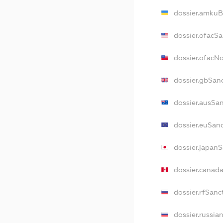
dossier.amkuB
dossier.ofacS
dossier.ofacN
dossier.gbSan
dossier.ausSa
dossier.euSan
dossier.japan
dossier.canad
dossier.rfSanc
dossier.russia