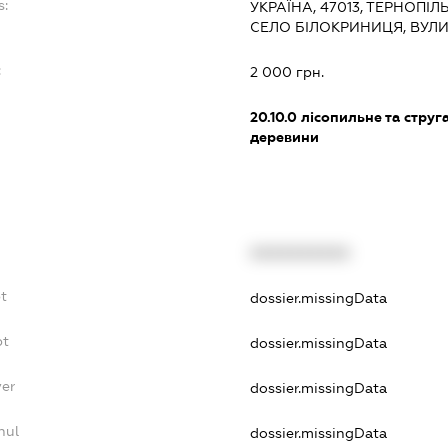
s:
УКРАЇНА, 47013, ТЕРНОПІ
СЕЛО БІЛОКРИНИЦЯ, ВУЛ
:
2 000 грн.
20.10.0
лісопильне та струг
деревини
XXXXXXXXXX
t
dossier.missingData
bt
dossier.missingData
yer
dossier.missingData
nul
dossier.missingData