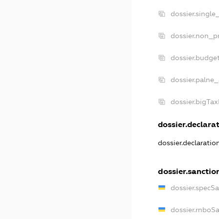
dossier.single
dossier.non_pr
dossier.budge
dossier.palne_
dossier.bigTa
dossier.declarat
dossier.declarati
dossier.sanctio
dossier.specS
dossier.rnboS