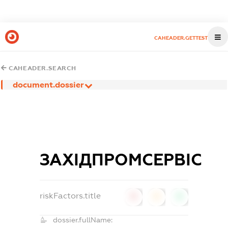
CAHEADER.GETTEST
CAHEADER.SEARCH
document.dossier
ЗАХІДПРОМСЕРВІС
riskFactors.title
0
0
0
dossier.fullName: