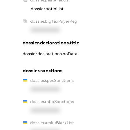
dossier.notInList
dossier.bigTaxPayerReg
XXXXXXXXXX
dossier.declarations.title
dossier.declarations.noData
dossier.sanctions
dossier.specSanctions
XXXXXXXXXX
dossier.rnboSanctions
XXXXXXXXXX
dossier.amkuBlackList