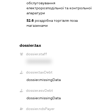
обслуговування
електророзподільної та контрольної
апаратури
52.6
роздрібна торгівля поза
магазинами
dossier.tax
dossier.staff
XXXXXXXXXX
dossier.taxDebt
dossier.missingData
dossier.esvDebt
dossier.missingData
dossier.ndsPayer