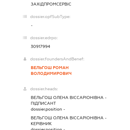
ЗАХІДПРОМСЕРВІС
dossier.opfSubType:
-
dossier.edrpo:
30917994
dossier.foundersAndBenef:
ВЕЛЬГОШ РОМАН
ВОЛОДИМИРОВИЧ
dossier.heads:
ВЕЛЬГОШ ОЛЕНА ВІССАРІОНІВНА
-
ПІДПИСАНТ
dossier.position -
ВЕЛЬГОШ ОЛЕНА ВІССАРІОНІВНА
-
КЕРІВНИК
dossier.position -