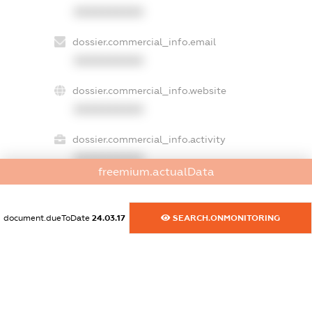
XXXXXXXXXX
dossier.commercial_info.email
XXXXXXXXXX
dossier.commercial_info.website
XXXXXXXXXX
dossier.commercial_info.activity
XXXXXXXXXX
freemium.actualData
document.dueToDate
24.03.17
SEARCH.ONMONITORING
freemium.exampleText_1
freemium.exampleText_2
freemium.anonymousPerSearch2
FREEMIUM.DETAILS
FREEMIUM.REGISTER