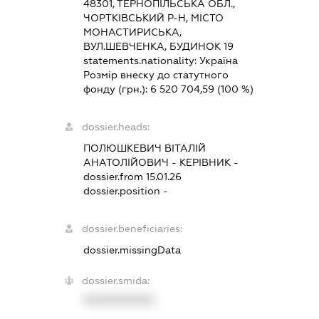
48301, ТЕРНОПІЛЬСЬКА ОБЛ.,
ЧОРТКІВСЬКИЙ Р-Н, МІСТО
МОНАСТИРИСЬКА,
ВУЛ.ШЕВЧЕНКА, БУДИНОК 19
statements.nationality:
Україна
Розмір внеску до статутного
фонду (грн.):
6 520 704,59
(100 %)
dossier.heads:
ПОЛЮШКЕВИЧ ВІТАЛІЙ
АНАТОЛІЙОВИЧ
-
КЕРІВНИК
-
dossier.from 15.01.26
dossier.position -
dossier.beneficiaries:
dossier.missingData
dossier.smida:
XXXXXXXXXX