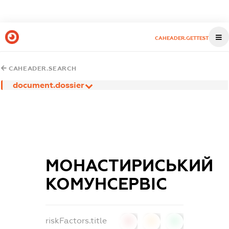
CAHEADER.GETTEST
CAHEADER.SEARCH
document.dossier
МОНАСТИРИСЬКИЙ
КОМУНСЕРВІС
riskFactors.title
0
0
0