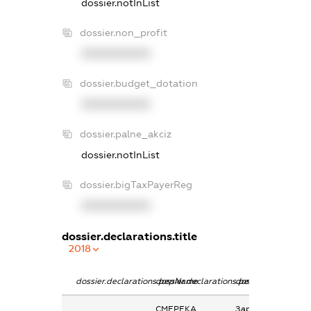
dossier.notInList
dossier.non_profit
XXXXXXXXXX
dossier.budget_dotation
XXXXXXXXXX
dossier.palne_akciz
dossier.notInList
dossier.bigTaxPayerReg
XXXXXXXXXX
dossier.declarations.title
2018
dossier.declarations.pepName
dossier.declarations.personName
dossier.declaratio
СМЕРЕКА
Заробітна плата