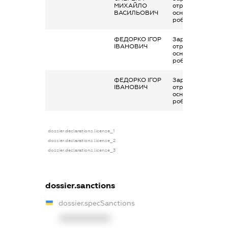
МИХАЙЛО
отримана за
ВАСИЛЬОВИЧ
основним місцем
роботи
ФЕДОРКО ІГОР
Заробітна плата
ІВАНОВИЧ
отримана за
основним місцем
роботи
ФЕДОРКО ІГОР
Заробітна плата
ІВАНОВИЧ
отримана за
основним місцем
роботи
dossier.declarations.license_1
dossier.declarations.license_2
dossier.declarations.license_3
dossier.sanctions
dossier.specSanctions
XXXXXXXXXX