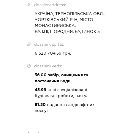
dossier.address:
УКРАЇНА, ТЕРНОПІЛЬСЬКА ОБЛ.,
ЧОРТКІВСЬКИЙ Р-Н, МІСТО
МОНАСТИРИСЬКА,
ВУЛ.ПІДГОРОДНЯ, БУДИНОК 5
dossier.capital:
6 520 704,59 грн.
dossier.kveds:
36.00
забір, очищення та
постачання води
43.99
інші спеціалізовані
будівельні роботи, н.в.і.у.
81.30
надання ландшафтних
послуг