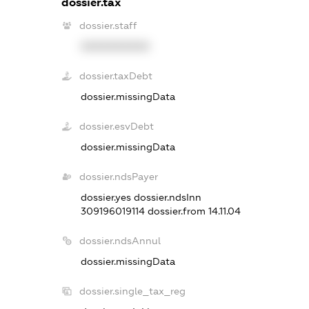
dossier.tax
dossier.staff
XXXXXXXXXX
dossier.taxDebt
dossier.missingData
dossier.esvDebt
dossier.missingData
dossier.ndsPayer
dossier.yes
dossier.ndsInn
309196019114
dossier.from 14.11.04
dossier.ndsAnnul
dossier.missingData
dossier.single_tax_reg