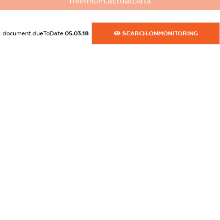
freemium.actualData
dossier.commercial_info.activity
XXXXXXXXXX
document.dueToDate
05.03.18
SEARCH.ONMONITORING
freemium.exampleText_1
freemium.exampleText_2
freemium.anonymousPerSearch2
FREEMIUM.DETAILS
FREEMIUM.REGISTER