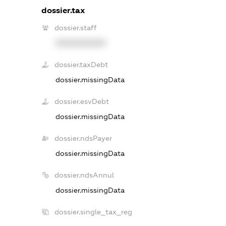
dossier.tax
dossier.staff
XXXXXXXXXX
dossier.taxDebt
dossier.missingData
dossier.esvDebt
dossier.missingData
dossier.ndsPayer
dossier.missingData
dossier.ndsAnnul
dossier.missingData
dossier.single_tax_reg