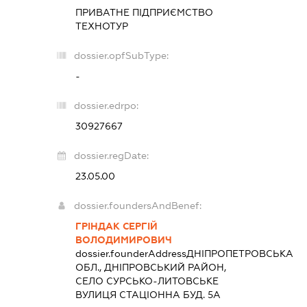
ПРИВАТНЕ ПІДПРИЄМСТВО
ТЕХНОТУР
dossier.opfSubType:
-
dossier.edrpo:
30927667
dossier.regDate:
23.05.00
dossier.foundersAndBenef:
ГРІНДАК СЕРГІЙ
ВОЛОДИМИРОВИЧ
dossier.founderAddress
ДНІПРОПЕТРОВСЬКА
ОБЛ., ДНІПРОВСЬКИЙ РАЙОН,
СЕЛО СУРСЬКО-ЛИТОВСЬКЕ
ВУЛИЦЯ СТАЦІОННА БУД. 5А