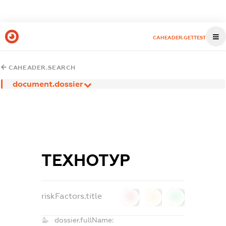
CAHEADER.GETTEST
CAHEADER.SEARCH
document.dossier
ТЕХНОТУР
riskFactors.title
0
0
0
dossier.fullName: