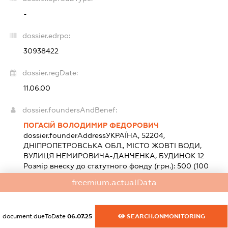
-
dossier.edrpo:
30938422
dossier.regDate:
11.06.00
dossier.foundersAndBenef:
ПОГАСІЙ ВОЛОДИМИР ФЕДОРОВИЧ
dossier.founderAddress
УКРАЇНА, 52204,
ДНІПРОПЕТРОВСЬКА ОБЛ., МІСТО ЖОВТІ ВОДИ,
ВУЛИЦЯ НЕМИРОВИЧА-ДАНЧЕНКА, БУДИНОК 12
Розмір внеску до статутного фонду (грн.):
500
(100
%)
freemium.actualData
dossier.heads:
document.dueToDate
06.07.25
SEARCH.ONMONITORING
ПОГАСІЙ ВОЛОДИМИР ФЕДОРОВИЧ
-