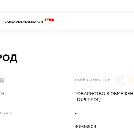
BETA
CAHEADER.PERSSEARCH
РОД
riskFactors.title
0
0
me:
ТОВАРИСТВО З ОБМЕЖЕН
"ТОРГПРОД"
bType:
-
30938904