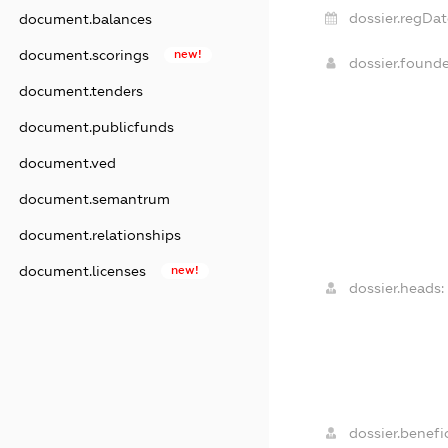
dossier.regDat
document.balances
document.scorings
new!
dossier.found
document.tenders
document.publicfunds
document.ved
document.semantrum
document.relationships
document.licenses
new!
dossier.heads:
dossier.benefic