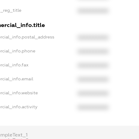
n_reg_title
XXXXXXXXXX
rcial_info.title
rcial_info.postal_address
XXXXXXXXXX
rcial_info.phone
XXXXXXXXXX
rcial_info.fax
XXXXXXXXXX
rcial_info.email
XXXXXXXXXX
rcial_info.website
XXXXXXXXXX
cial_info.activity
XXXXXXXXXX
ampleText_1