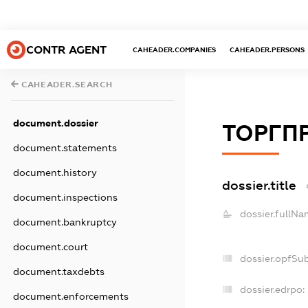
CONTR AGENT
CAHEADER.COMPANIES
CAHEADER.PERSONS
CAHEADER.SEARCH
document.dossier
ТОРГП
document.statements
document.history
dossier.title
document.inspections
dossier.fullNa
document.bankruptcy
document.court
dossier.opfSu
document.taxdebts
dossier.edrpo:
document.enforcements