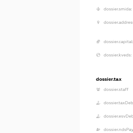
dossier.smida:
dossier.addres
dossier.capital
dossier.kveds:
dossier.tax
dossier.staff
dossier.taxDe
dossier.esvDe
dossier.ndsPa