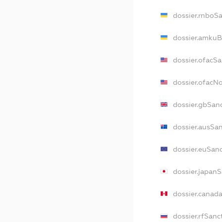
dossier.rnboS
dossier.amkuB
dossier.ofacS
dossier.ofacN
dossier.gbSan
dossier.ausSa
dossier.euSan
dossier.japan
dossier.canad
dossier.rfSanc