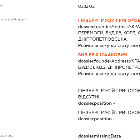
e:
02.12.02
ersAndBenef:
ГІНЗБУРГ МУСІЙ ГРИГОРО
dossier.founderAddress
УКРА
ПЕРЕМОГИ, БУД.118, КОР.3,
ДНІПРОПЕТРОВСЬКА
Розмір внеску до статутног
ЗИВ ЕРІК ІСААКОВИЧ
dossier.founderAddress
УКРА
БУД.101, КВ.2, ДНІПРОПЕ
Розмір внеску до статутног
ГІНЗБУРГ МУСІЙ ГРИГОРО
ВІДСУТНІ
dossier.position -
ГІНЗБУРГ МУСІЙ ГРИГОРО
dossier.position -
iaries:
dossier.missingData