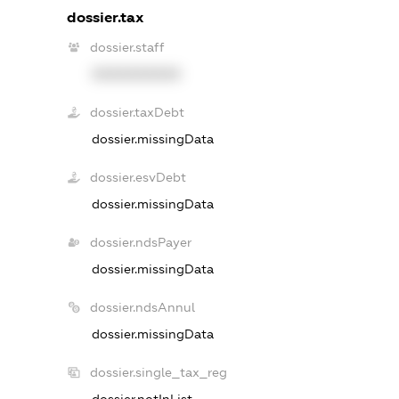
dossier.tax
dossier.staff
XXXXXXXXXX
dossier.taxDebt
dossier.missingData
dossier.esvDebt
dossier.missingData
dossier.ndsPayer
dossier.missingData
dossier.ndsAnnul
dossier.missingData
dossier.single_tax_reg