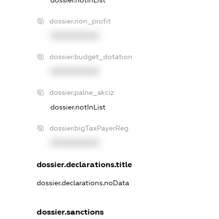
dossier.notInList
dossier.non_profit
XXXXXXXXXX
dossier.budget_dotation
XXXXXXXXXX
dossier.palne_akciz
dossier.notInList
dossier.bigTaxPayerReg
XXXXXXXXXX
dossier.declarations.title
dossier.declarations.noData
dossier.sanctions