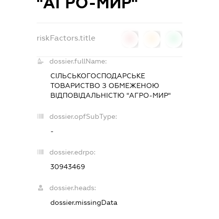
"АГРО-МИР"
riskFactors.title
0
0
0
dossier.fullName:
СІЛЬСЬКОГОСПОДАРСЬКЕ
ТОВАРИСТВО З ОБМЕЖЕНОЮ
ВІДПОВІДАЛЬНІСТЮ "АГРО-МИР"
dossier.opfSubType:
-
dossier.edrpo:
30943469
dossier.heads:
dossier.missingData