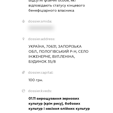
Відсутні фізичні особи, які
відповідають статусу кінцевого
бенефіціарного власника
dossier.smida:
XXXXXXXXXX
dossier.address:
УКРАЇНА, 70631, ЗАПОРІЗЬКА
ОБЛ., ПОЛОГІВСЬКИЙ Р-Н, СЕЛО
ІНЖЕНЕРНЕ, ВУЛ.ЛЕНІНА,
БУДИНОК 35/8
dossier.capital:
100 грн.
dossier.kveds:
01.11
вирощування зернових
культур (крім рису), бобових
культур і насіння олійних культур