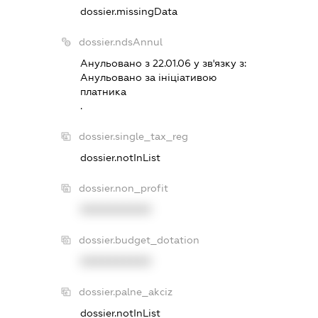
dossier.missingData
dossier.ndsAnnul
Анульовано з 22.01.06 у зв'язку з:
Анульовано за iнiцiативою
платника
.
dossier.single_tax_reg
dossier.notInList
dossier.non_profit
XXXXXXXXXX
dossier.budget_dotation
XXXXXXXXXX
dossier.palne_akciz
dossier.notInList