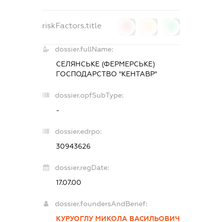
riskFactors.title
0
0
0
dossier.fullName:
СЕЛЯНСЬКЕ (ФЕРМЕРСЬКЕ)
ГОСПОДАРСТВО "КЕНТАВР"
dossier.opfSubType:
-
dossier.edrpo:
30943626
dossier.regDate:
17.07.00
dossier.foundersAndBenef:
КУРУОГЛУ МИКОЛА ВАСИЛЬОВИЧ