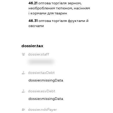
46.21
оптова торгівля зерном,
необробленим тютюном, насінням
і кормами для тварин
46.31
оптова торгівля фруктами й
овочами
dossier.tax
dossier.staff
XXXXXXXXXX
dossier.taxDebt
dossier.missingData
dossier.esvDebt
dossier.missingData
dossier.ndsPayer