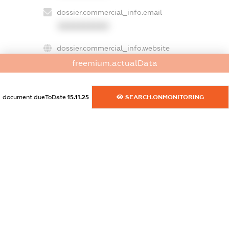
dossier.commercial_info.email
XXXXXXXXXX
dossier.commercial_info.website
XXXXXXXXXX
freemium.actualData
dossier.commercial_info.activity
XXXXXXXXXX
document.dueToDate
15.11.25
SEARCH.ONMONITORING
freemium.exampleText_1
freemium.exampleText_2
freemium.anonymousPerSearch2
FREEMIUM.DETAILS
FREEMIUM.REGISTER