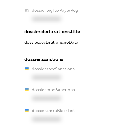
dossier.bigTaxPayerReg
XXXXXXXXXX
dossier.declarations.title
dossier.declarations.noData
dossier.sanctions
dossier.specSanctions
XXXXXXXXXX
dossier.rnboSanctions
XXXXXXXXXX
dossier.amkuBlackList
XXXXXXXXXX