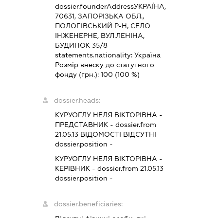
dossier.founderAddress
УКРАЇНА,
70631, ЗАПОРІЗЬКА ОБЛ.,
ПОЛОГІВСЬКИЙ Р-Н, СЕЛО
ІНЖЕНЕРНЕ, ВУЛ.ЛЕНІНА,
БУДИНОК 35/8
statements.nationality:
Україна
Розмір внеску до статутного
фонду (грн.):
100
(100 %)
dossier.heads:
КУРУОГЛУ НЕЛЯ ВІКТОРІВНА
-
ПРЕДСТАВНИК
- dossier.from
21.05.13
ВІДОМОСТІ ВІДСУТНІ
dossier.position -
КУРУОГЛУ НЕЛЯ ВІКТОРІВНА
-
КЕРІВНИК
- dossier.from 21.05.13
dossier.position -
dossier.beneficiaries: