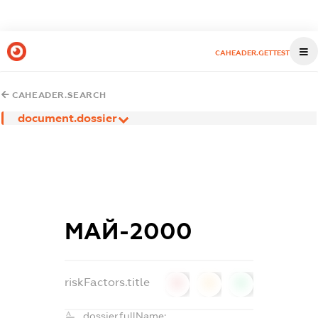
CAHEADER.GETTEST
CAHEADER.SEARCH
document.dossier
МАЙ-2000
riskFactors.title
0
0
0
dossier.fullName: