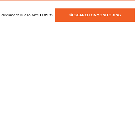
dossier.commercial_info.email
document.dueToDate
17.09.25
SEARCH.ONMONITORING
XXXXXXXXXX
dossier.commercial_info.website
XXXXXXXXXX
dossier.commercial_info.activity
XXXXXXXXXX
freemium.exampleText_1
freemium.exampleText_2
freemium.anonymousPerSearch2
FREEMIUM.DETAILS
FREEMIUM.REGISTER