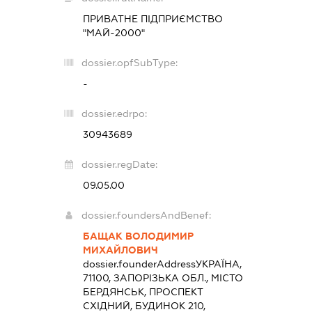
ПРИВАТНЕ ПІДПРИЄМСТВО
"МАЙ-2000"
dossier.opfSubType:
-
dossier.edrpo:
30943689
dossier.regDate:
09.05.00
dossier.foundersAndBenef:
БАЩАК ВОЛОДИМИР
МИХАЙЛОВИЧ
dossier.founderAddress
УКРАЇНА,
71100, ЗАПОРІЗЬКА ОБЛ., МІСТО
БЕРДЯНСЬК, ПРОСПЕКТ
СХІДНИЙ, БУДИНОК 210,