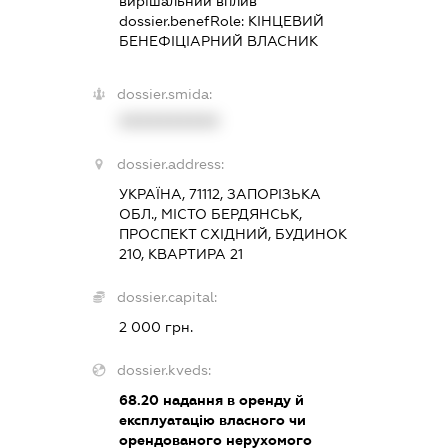
вирішальний вплив
dossier.benefRole:
КІНЦЕВИЙ
БЕНЕФІЦІАРНИЙ ВЛАСНИК
dossier.smida:
XXXXXXXXXX
dossier.address:
УКРАЇНА, 71112, ЗАПОРІЗЬКА
ОБЛ., МІСТО БЕРДЯНСЬК,
ПРОСПЕКТ СХІДНИЙ, БУДИНОК
210, КВАРТИРА 21
dossier.capital:
2 000 грн.
dossier.kveds:
68.20
надання в оренду й
експлуатацію власного чи
орендованого нерухомого