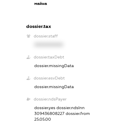
майна
dossier.tax
dossier.staff
XXXXXXXXXX
dossier.taxDebt
dossier.missingData
dossier.esvDebt
dossier.missingData
dossier.ndsPayer
dossier.yes
dossier.ndsInn
309436808227
dossier.from
25.05.00