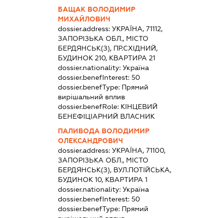
БАЩАК ВОЛОДИМИР
МИХАЙЛОВИЧ
dossier.address:
УКРАЇНА, 71112,
ЗАПОРІЗЬКА ОБЛ., МІСТО
БЕРДЯНСЬК(З), ПР.СХІДНИЙ,
БУДИНОК 210, КВАРТИРА 21
dossier.nationality:
Україна
dossier.benefInterest:
50
dossier.benefType:
Прямий
вирішальний вплив
dossier.benefRole:
КІНЦЕВИЙ
БЕНЕФІЦІАРНИЙ ВЛАСНИК
ПАЛИВОДА ВОЛОДИМИР
ОЛЕКСАНДРОВИЧ
dossier.address:
УКРАЇНА, 71100,
ЗАПОРІЗЬКА ОБЛ., МІСТО
БЕРДЯНСЬК(З), ВУЛ.ПОТІЙСЬКА,
БУДИНОК 10, КВАРТИРА 1
dossier.nationality:
Україна
dossier.benefInterest:
50
dossier.benefType:
Прямий