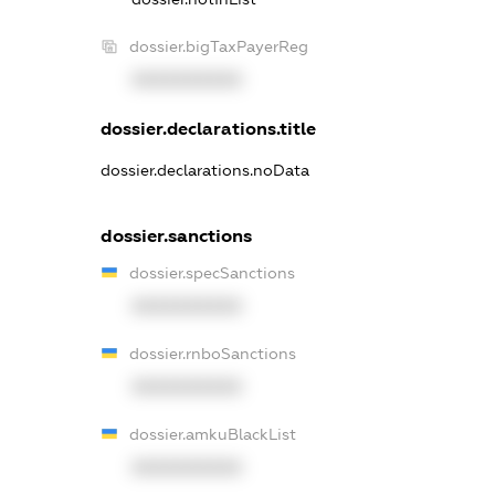
dossier.bigTaxPayerReg
XXXXXXXXXX
dossier.declarations.title
dossier.declarations.noData
dossier.sanctions
dossier.specSanctions
XXXXXXXXXX
dossier.rnboSanctions
XXXXXXXXXX
dossier.amkuBlackList
XXXXXXXXXX