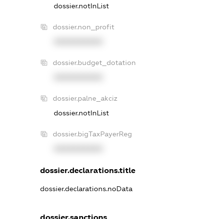
dossier.notInList
dossier.non_profit
XXXXXXXXXX
dossier.budget_dotation
XXXXXXXXXX
dossier.palne_akciz
dossier.notInList
dossier.bigTaxPayerReg
XXXXXXXXXX
dossier.declarations.title
dossier.declarations.noData
dossier.sanctions