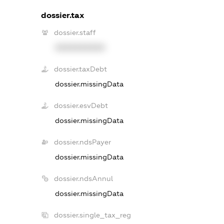
dossier.tax
dossier.staff
XXXXXXXXXX
dossier.taxDebt
dossier.missingData
dossier.esvDebt
dossier.missingData
dossier.ndsPayer
dossier.missingData
dossier.ndsAnnul
dossier.missingData
dossier.single_tax_reg