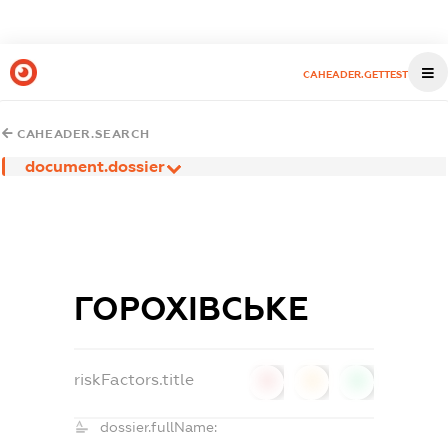
CAHEADER.GETTEST
CAHEADER.SEARCH
document.dossier
ГОРОХІВСЬКЕ
riskFactors.title
0
0
0
dossier.fullName: