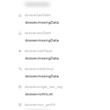
XXXXXXXXXX
dossier.taxDebt
dossier.missingData
dossier.esvDebt
dossier.missingData
dossier.ndsPayer
dossier.missingData
dossier.ndsAnnul
dossier.missingData
dossier.single_tax_reg
dossier.notInList
dossier.non_profit