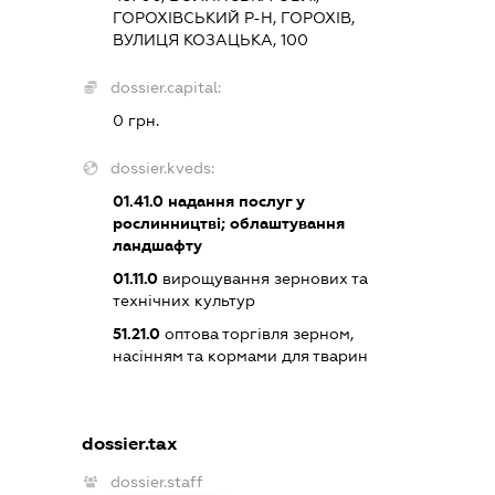
ГОРОХІВСЬКИЙ Р-Н, ГОРОХІВ,
ВУЛИЦЯ КОЗАЦЬКА, 100
dossier.capital:
0 грн.
dossier.kveds:
01.41.0
надання послуг у
рослинництві; облаштування
ландшафту
01.11.0
вирощування зернових та
технічних культур
51.21.0
оптова торгівля зерном,
насінням та кормами для тварин
dossier.tax
dossier.staff