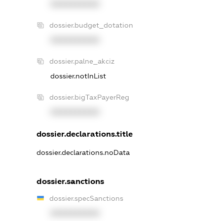
XXXXXXXXXX
dossier.budget_dotation
XXXXXXXXXX
dossier.palne_akciz
dossier.notInList
dossier.bigTaxPayerReg
XXXXXXXXXX
dossier.declarations.title
dossier.declarations.noData
dossier.sanctions
dossier.specSanctions
XXXXXXXXXX