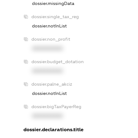
dossier.missingData
dossier.single_tax_reg
dossier.notInList
dossier.non_profit
XXXXXXXXXX
dossier.budget_dotation
XXXXXXXXXX
dossier.palne_akciz
dossier.notInList
dossier.bigTaxPayerReg
XXXXXXXXXX
dossier.declarations.title