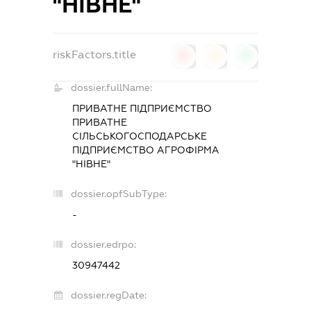
"НІВНЕ"
riskFactors.title
0
0
0
dossier.fullName:
ПРИВАТНЕ ПІДПРИЄМСТВО
ПРИВАТНЕ
СІЛЬСЬКОГОСПОДАРСЬКЕ
ПІДПРИЄМСТВО АГРОФІРМА
"НІВНЕ"
dossier.opfSubType:
-
dossier.edrpo:
30947442
dossier.regDate: