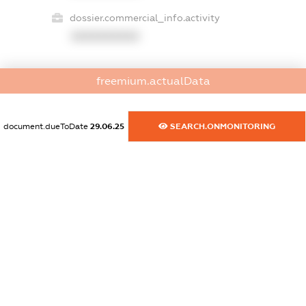
dossier.commercial_info.activity
XXXXXXXXXX
freemium.actualData
freemium.exampleText_1
freemium.exampleText_2
freemium.anonymousPerSearch2
document.dueToDate
29.06.25
SEARCH.ONMONITORING
FREEMIUM.DETAILS
FREEMIUM.REGISTER