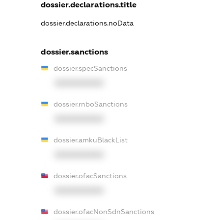
dossier.declarations.title
dossier.declarations.noData
dossier.sanctions
dossier.specSanctions
XXXXXXXXXX
dossier.rnboSanctions
XXXXXXXXXX
dossier.amkuBlackList
XXXXXXXXXX
dossier.ofacSanctions
XXXXXXXXXX
dossier.ofacNonSdnSanctions