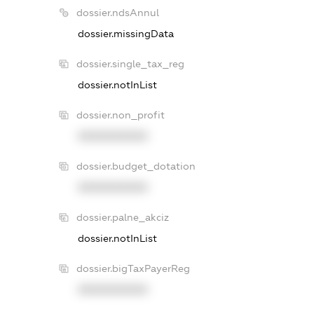
dossier.ndsAnnul
dossier.missingData
dossier.single_tax_reg
dossier.notInList
dossier.non_profit
XXXXXXXXXX
dossier.budget_dotation
XXXXXXXXXX
dossier.palne_akciz
dossier.notInList
dossier.bigTaxPayerReg
XXXXXXXXXX