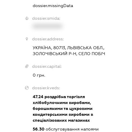
dossier.missingData
dossier.smida:
XXXXXXXXXX
dossier.address:
УКРАЇНА, 80713, ЛЬВІВСЬКА ОБЛ.,
ЗОЛОЧІВСЬКИЙ Р-Н, СЕЛО ПОБІЧ
dossier.capital:
0 грн.
dossier.kveds:
47.24
роздрібна торгівля
хлібобулочними виробами,
борошняними та цукровими
кондитерськими виробами в
спеціалізованих магазинах
56.30
обслуговування напоями