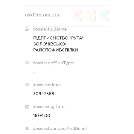
riskFactors.title
0
0
0
dossier.fullName:
ПІДПРИЄМСТВО "РУТА"
ЗОЛОЧІВСЬКОЇ
РАЙСПОЖИВСПІЛКИ
dossier.opfSubType:
-
dossier.edrpo:
30947568
dossier.regDate:
16.04.00
dossier.foundersAndBenef: