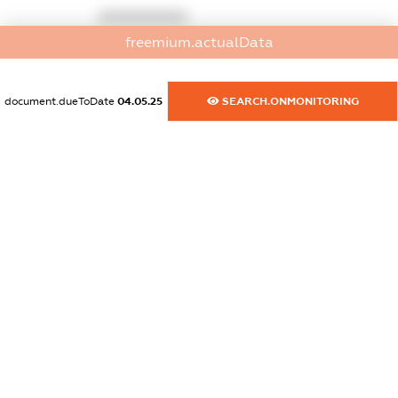
XXXXXXXXXX
freemium.actualData
dossier.commercial_info.activity
XXXXXXXXXX
document.dueToDate
04.05.25
SEARCH.ONMONITORING
freemium.exampleText_1
freemium.exampleText_2
freemium.anonymousPerSearch2
FREEMIUM.DETAILS
FREEMIUM.REGISTER