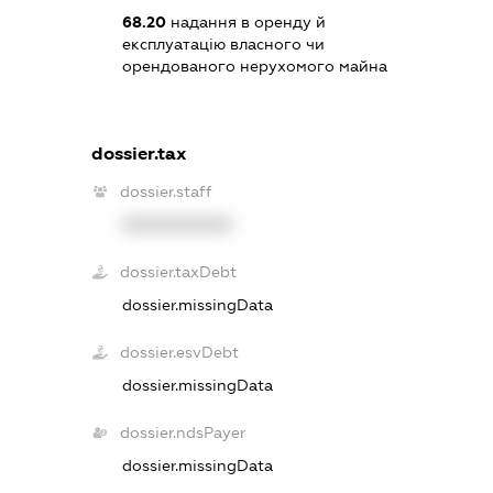
68.20
надання в оренду й
експлуатацію власного чи
орендованого нерухомого майна
dossier.tax
dossier.staff
XXXXXXXXXX
dossier.taxDebt
dossier.missingData
dossier.esvDebt
dossier.missingData
dossier.ndsPayer
dossier.missingData