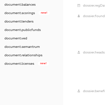
document.balances
dossier.regDa
document.scorings
new!
dossier.foun
document.tenders
document.publicfunds
document.ved
document.semantrum
dossier.heads
document.relationships
document.licenses
new!
dossier.benefi