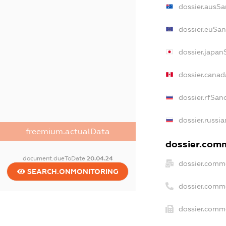
dossier.ausSa
dossier.euSan
dossier.japan
dossier.cana
dossier.rfSan
dossier.russi
freemium.actualData
dossier.comm
document.dueToDate
20.04.24
dossier.comme
SEARCH.ONMONITORING
dossier.comm
dossier.comme