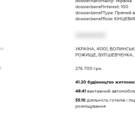
dossier.nationality:
Україна
dossier.benefInterest:
100
dossier.benefType:
Прямий в
dossier.benefRole:
КІНЦЕВИ
:
XXXXXXXXXX
s:
УКРАЇНА, 45101, ВОЛИНСЬК
РОЖИЩЕ, ВУЛ.ШЕВЧЕНКА,
:
276 700 грн.
:
41.20
будівництво житлових
49.41
вантажний автомобіл
55.10
діяльність готелів і п
розміщування