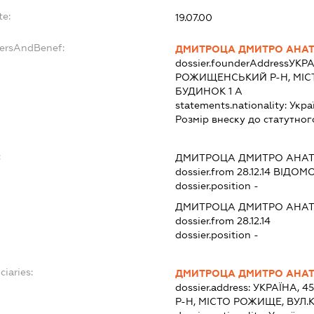
te:
19.07.00
dersAndBenef:
ДМИТРОЦА ДМИТРО АНА
dossier.founderAddress
УКРА
РОЖИЩЕНСЬКИЙ Р-Н, МІС
БУДИНОК 1 А
statements.nationality:
Укра
Розмір внеску до статутног
:
ДМИТРОЦА ДМИТРО АНА
dossier.from 28.12.14
ВІДОМО
dossier.position -
ДМИТРОЦА ДМИТРО АНА
dossier.from 28.12.14
dossier.position -
ciaries:
ДМИТРОЦА ДМИТРО АНА
dossier.address:
УКРАЇНА, 4
Р-Н, МІСТО РОЖИЩЕ, ВУЛ.