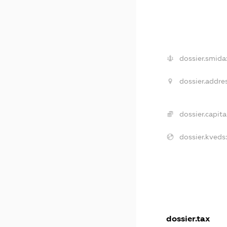
dossier.smida
dossier.addres
dossier.capital
dossier.kveds
dossier.tax