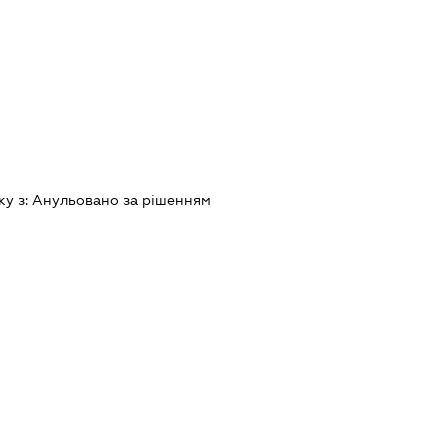
ку з:
Анульовано за рiшенням