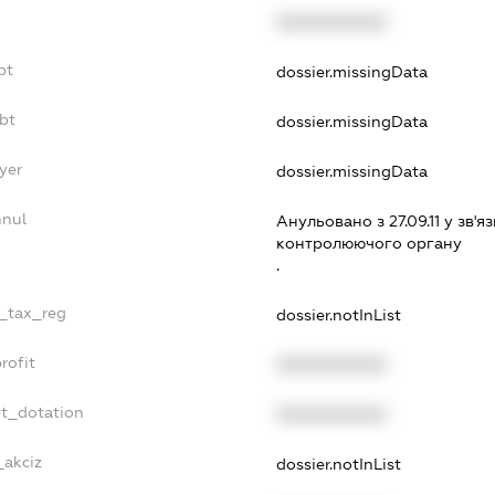
XXXXXXXXXX
bt
dossier.missingData
bt
dossier.missingData
yer
dossier.missingData
nnul
Анульовано з 27.09.11 у зв'яз
контролюючого органу
.
e_tax_reg
dossier.notInList
rofit
XXXXXXXXXX
et_dotation
XXXXXXXXXX
_akciz
dossier.notInList