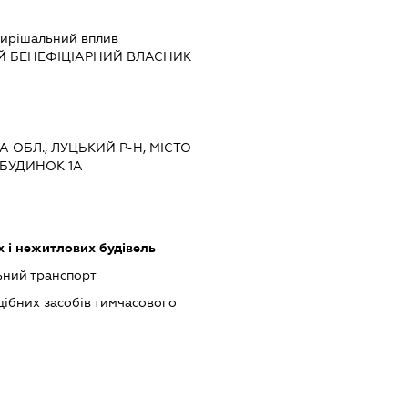
ирішальний вплив
Й БЕНЕФІЦІАРНИЙ ВЛАСНИК
А ОБЛ., ЛУЦЬКИЙ Р-Н, МІСТО
 БУДИНОК 1А
 і нежитлових будівель
ьний транспорт
одібних засобів тимчасового