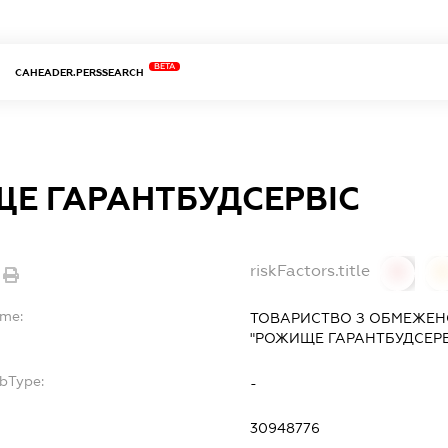
BETA
CAHEADER.PERSSEARCH
Е ГАРАНТБУДСЕРВІС
riskFactors.title
0
ame:
ТОВАРИСТВО З ОБМЕЖЕН
"РОЖИЩЕ ГАРАНТБУДСЕРВ
ubType:
-
:
30948776