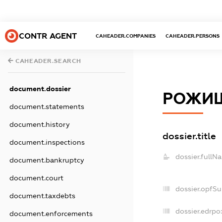
CONTR AGENT
CAHEADER.COMPANIES
CAHEADER.PERSONS
CAHEADER.SEARCH
document.dossier
РОЖИЩ
document.statements
document.history
dossier.title
document.inspections
dossier.fullN
document.bankruptcy
document.court
dossier.opfS
document.taxdebts
dossier.edrpo
document.enforcements