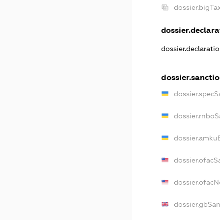
dossier.bigT
dossier.declara
dossier.declarati
dossier.sancti
dossier.specS
dossier.rnboS
dossier.amkuB
dossier.ofacS
dossier.ofac
dossier.gbSan