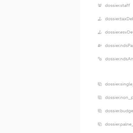
dossier.staff
dossier.taxDe
dossier.esvDe
dossier.ndsPa
dossier.ndsA
dossier.singl
dossier.non_p
dossier.budg
dossier.palne