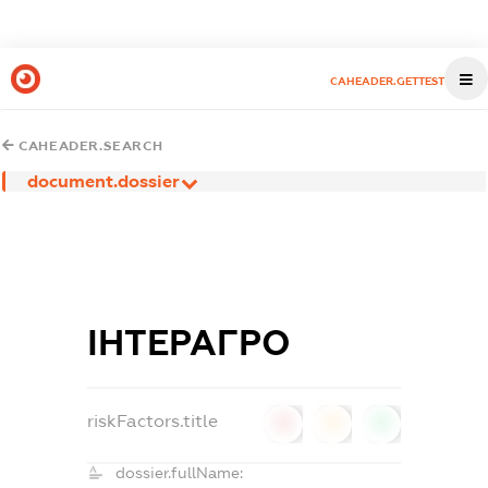
CAHEADER.GETTEST
CAHEADER.SEARCH
document.dossier
ІНТЕРАГРО
riskFactors.title
0
0
0
dossier.fullName: