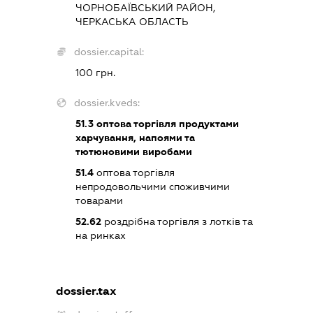
ЧОРНОБАЇВСЬКИЙ РАЙОН,
ЧЕРКАСЬКА ОБЛАСТЬ
dossier.capital:
100 грн.
dossier.kveds:
51.3
оптова торгівля продуктами
харчування, напоями та
тютюновими виробами
51.4
оптова торгівля
непродовольчими споживчими
товарами
52.62
роздрібна торгівля з лотків та
на ринках
dossier.tax