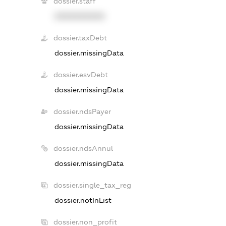
dossier.staff
XXXXXXXXXX
dossier.taxDebt
dossier.missingData
dossier.esvDebt
dossier.missingData
dossier.ndsPayer
dossier.missingData
dossier.ndsAnnul
dossier.missingData
dossier.single_tax_reg
dossier.notInList
dossier.non_profit