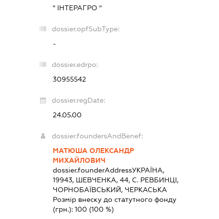
" ІНТЕРАГРО "
dossier.opfSubType:
-
dossier.edrpo:
30955542
dossier.regDate:
24.05.00
dossier.foundersAndBenef:
МАТЮША ОЛЕКСАНДР
МИХАЙЛОВИЧ
dossier.founderAddress
УКРАЇНА,
19943, ШЕВЧЕНКА, 44, С. РЕВБИНЦІ,
ЧОРНОБАЇВСЬКИЙ, ЧЕРКАСЬКА
Розмір внеску до статутного фонду
(грн.):
100
(100 %)