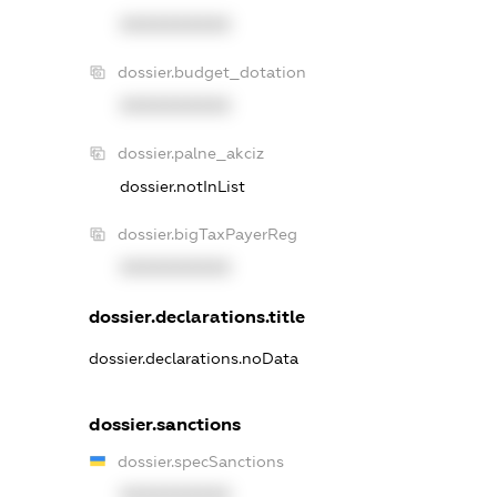
XXXXXXXXXX
dossier.budget_dotation
XXXXXXXXXX
dossier.palne_akciz
dossier.notInList
dossier.bigTaxPayerReg
XXXXXXXXXX
dossier.declarations.title
dossier.declarations.noData
dossier.sanctions
dossier.specSanctions
XXXXXXXXXX