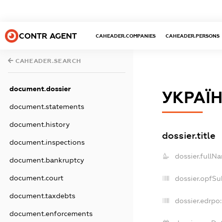
CONTR AGENT
CAHEADER.COMPANIES
CAHEADER.PERSONS
CAHEADER.SEARCH
document.dossier
УКРАЇН
document.statements
document.history
dossier.title
document.inspections
dossier.fullN
document.bankruptcy
document.court
dossier.opfSu
document.taxdebts
dossier.edrpo:
document.enforcements