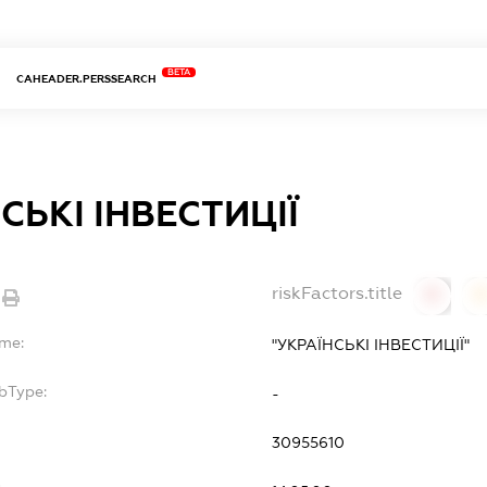
BETA
CAHEADER.PERSSEARCH
СЬКІ ІНВЕСТИЦІЇ
riskFactors.title
0
ame:
"УКРАЇНСЬКІ ІНВЕСТИЦІЇ"
bType:
-
30955610