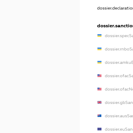
dossier.declarati
dossier.sanctio
dossier.specS
dossier.rnboS
dossier.amkuB
dossier.ofacS
dossier.ofac
dossier.gbSan
dossier.ausSa
dossier.euSan