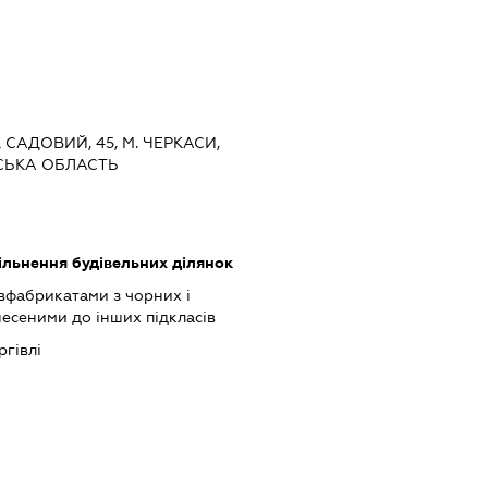
 САДОВИЙ, 45, М. ЧЕРКАСИ,
АСЬКА ОБЛАСТЬ
вільнення будівельних ділянок
івфабрикатами з чорних і
несеними до інших підкласів
ргівлі