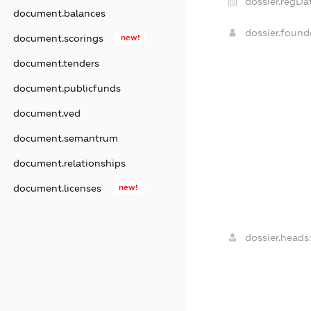
dossier.regDa
document.balances
dossier.foun
document.scorings
new!
document.tenders
document.publicfunds
document.ved
document.semantrum
document.relationships
document.licenses
new!
dossier.heads: