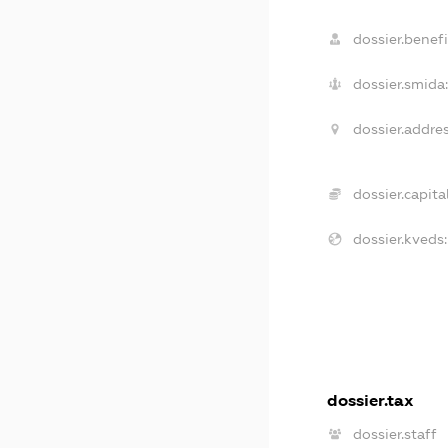
dossier.benefi
dossier.smida:
dossier.addres
dossier.capital
dossier.kveds:
dossier.tax
dossier.staff