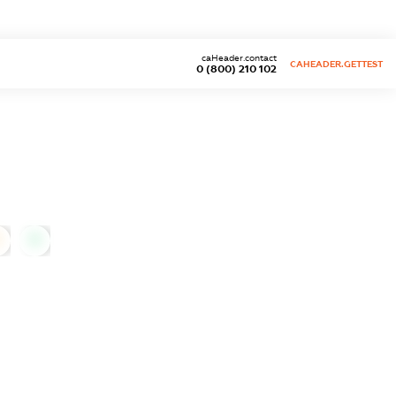
caHeader.contact
CAHEADER.GETTEST
0 (800) 210 102
0
0