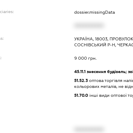
ciaries:
dossier.missingData
XXXXXXXXXX
s:
УКРАЇНА, 18003, ПРОВУЛОК
СОСНІВСЬКИЙ Р-Н, ЧЕРК
:
9 000 грн.
45.11.1
знесення будівель; з
51.52.3
оптова торгівля нап
кольорових металів, не від
51.70.0
інші види оптової то
XXXXXXXXXX