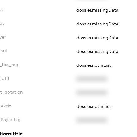
bt
dossier.missingData
bt
dossier.missingData
yer
dossier.missingData
nnul
dossier.missingData
e_tax_reg
dossier.notInList
rofit
XXXXXXXXXX
et_dotation
XXXXXXXXXX
_akciz
dossier.notInList
axPayerReg
XXXXXXXXXX
ions.title