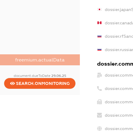
dossier.japan
dossier.canad
dossier.rfSan
dossier.russia
freemium.actualData
dossier.comme
dossier.comme
document.dueToDate
29.06.25
SEARCH.ONMONITORING
dossier.comm
dossier.comme
dossier.comme
dossier.comme