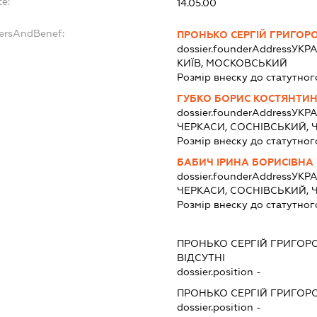
te:
14.05.00
dersAndBenef:
ПРОНЬКО СЕРГІЙ ГРИГОР
dossier.founderAddress
УКРАЇ
КИЇВ, МОСКОВСЬКИЙ
Розмір внеску до статутног
ГУБКО БОРИС КОСТЯНТИ
dossier.founderAddress
УКРА
ЧЕРКАСИ, СОСНІВСЬКИЙ, 
Розмір внеску до статутног
БАБИЧ ІРИНА БОРИСІВНА
dossier.founderAddress
УКРА
ЧЕРКАСИ, СОСНІВСЬКИЙ, 
Розмір внеску до статутног
ПРОНЬКО СЕРГІЙ ГРИГОР
ВІДСУТНІ
dossier.position -
ПРОНЬКО СЕРГІЙ ГРИГОР
dossier.position -