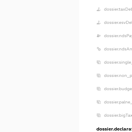
dossier.taxDe
dossier.esvDe
dossier.ndsPa
dossier.ndsA
dossier.singl
dossier.non_p
dossier.budg
dossier.palne
dossier.bigT
dossier.declarat