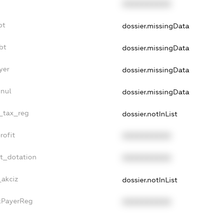
XXXXXXXXXX
bt
dossier.missingData
bt
dossier.missingData
yer
dossier.missingData
nnul
dossier.missingData
e_tax_reg
dossier.notInList
rofit
XXXXXXXXXX
et_dotation
XXXXXXXXXX
_akciz
dossier.notInList
axPayerReg
XXXXXXXXXX