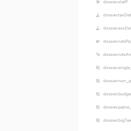
dossier.staff
dossier.taxDe
dossier.esvDe
dossier.ndsPa
dossier.ndsA
dossier.singl
dossier.non_p
dossier.budg
dossier.palne
dossier.bigT