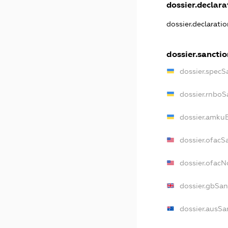
dossier.declarat
dossier.declarati
dossier.sanctio
dossier.specS
dossier.rnboS
dossier.amkuB
dossier.ofacS
dossier.ofac
dossier.gbSan
dossier.ausSa