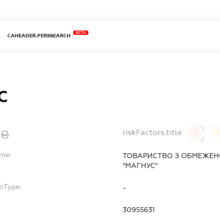
BETA
CAHEADER.PERSSEARCH
С
riskFactors.title
0
ame:
ТОВАРИСТВО З ОБМЕЖЕН
"МАГНУС"
bType:
-
30955631