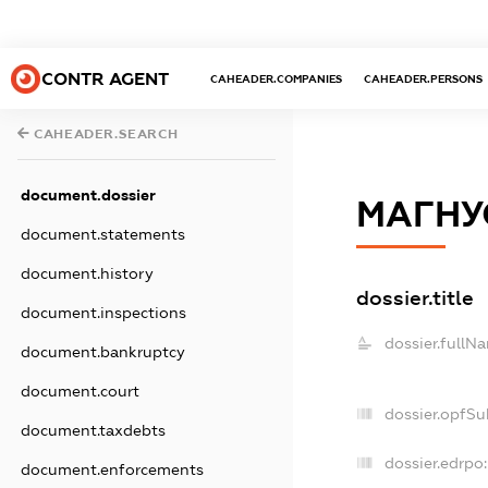
CONTR AGENT
CAHEADER.COMPANIES
CAHEADER.PERSONS
CAHEADER.SEARCH
document.dossier
МАГНУ
document.statements
document.history
dossier.title
document.inspections
dossier.fullN
document.bankruptcy
document.court
dossier.opfSu
document.taxdebts
dossier.edrpo:
document.enforcements