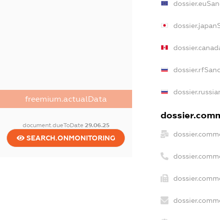
dossier.euSan
dossier.japan
dossier.canad
dossier.rfSan
dossier.russia
freemium.actualData
dossier.comme
document.dueToDate
29.06.25
dossier.comme
SEARCH.ONMONITORING
dossier.comm
dossier.comme
dossier.comme