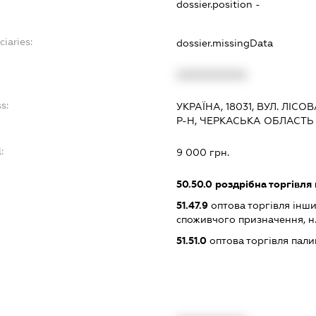
dossier.position -
ciaries:
dossier.missingData
XXXXXXXXXX
s:
УКРАЇНА, 18031, ВУЛ. ЛІСО
Р-Н, ЧЕРКАСЬКА ОБЛАСТЬ
:
9 000 грн.
50.50.0
роздрібна торгівля
51.47.9
оптова торгівля інш
споживчого призначення, н. в.
51.51.0
оптова торгівля пал