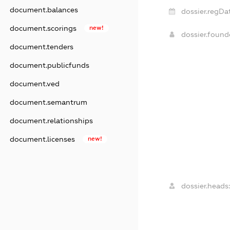
document.balances
dossier.regDa
document.scorings
new!
dossier.foun
document.tenders
document.publicfunds
document.ved
document.semantrum
document.relationships
document.licenses
new!
dossier.heads: