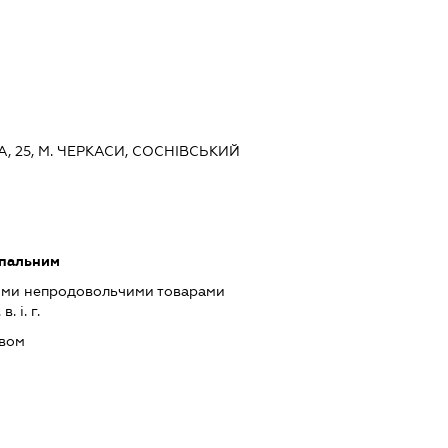
ВА, 25, М. ЧЕРКАСИ, СОСНІВСЬКИЙ
 пальним
ими непродовольчими товарами
 і. г.
ивом