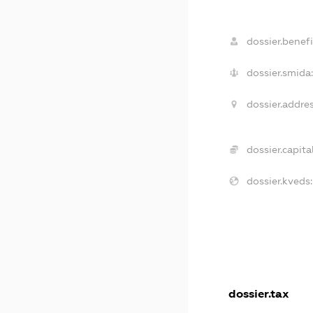
dossier.benefi
dossier.smida:
dossier.addres
dossier.capital
dossier.kveds:
dossier.tax