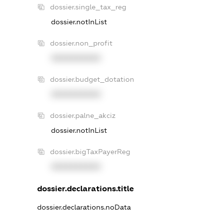
dossier.single_tax_reg
dossier.notInList
dossier.non_profit
XXXXXXXXXX
dossier.budget_dotation
XXXXXXXXXX
dossier.palne_akciz
dossier.notInList
dossier.bigTaxPayerReg
XXXXXXXXXX
dossier.declarations.title
dossier.declarations.noData