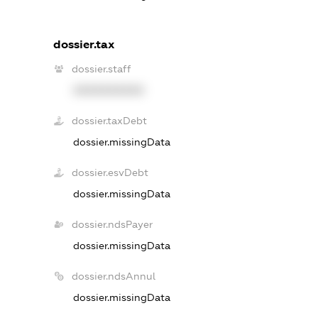
dossier.tax
dossier.staff
XXXXXXXXXX
dossier.taxDebt
dossier.missingData
dossier.esvDebt
dossier.missingData
dossier.ndsPayer
dossier.missingData
dossier.ndsAnnul
dossier.missingData