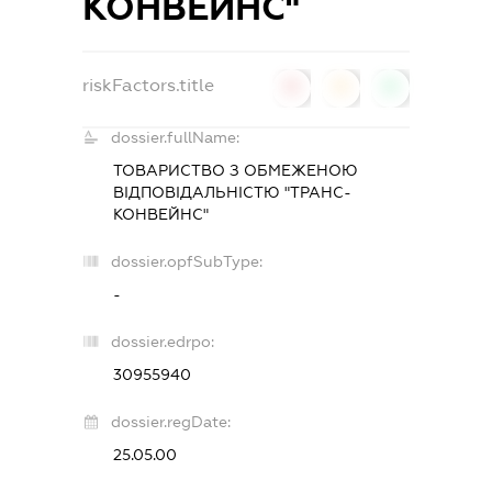
КОНВЕЙНС"
riskFactors.title
0
0
0
dossier.fullName:
ТОВАРИСТВО З ОБМЕЖЕНОЮ
ВІДПОВІДАЛЬНІСТЮ "ТРАНС-
КОНВЕЙНС"
dossier.opfSubType:
-
dossier.edrpo:
30955940
dossier.regDate:
25.05.00