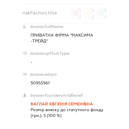
riskFactors.title
0
0
0
dossier.fullName:
ПРИВАТНА ФІРМА "МАКСИМА
-ТРЕЙД"
dossier.opfSubType:
-
dossier.edrpo:
30955961
dossier.foundersAndBenef:
БАГЛАЙ ЄВГЕНІЯ СЕМЕНІВНА
Розмір внеску до статутного фонду
(грн.):
5
(100 %)