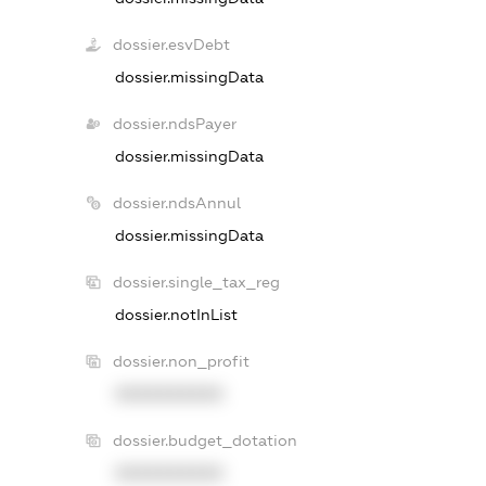
dossier.esvDebt
dossier.missingData
dossier.ndsPayer
dossier.missingData
dossier.ndsAnnul
dossier.missingData
dossier.single_tax_reg
dossier.notInList
dossier.non_profit
XXXXXXXXXX
dossier.budget_dotation
XXXXXXXXXX