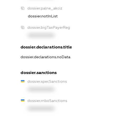
dossier.palne_akciz
dossier.notInList
dossier.bigTaxPayerReg
XXXXXXXXXX
dossier.declarations.title
dossier.declarations.noData
dossier.sanctions
dossier.specSanctions
XXXXXXXXXX
dossier.rnboSanctions
XXXXXXXXXX