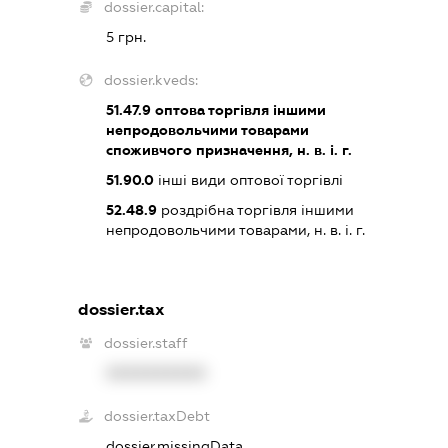
dossier.capital:
5 грн.
dossier.kveds:
51.47.9
оптова торгівля іншими
непродовольчими товарами
споживчого призначення, н. в. і. г.
51.90.0
інші види оптової торгівлі
52.48.9
роздрібна торгівля іншими
непродовольчими товарами, н. в. і. г.
dossier.tax
dossier.staff
XXXXXXXXXX
dossier.taxDebt
dossier.missingData