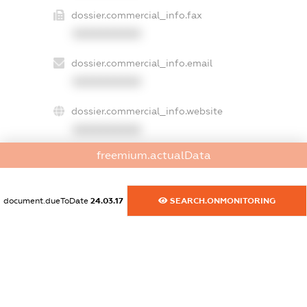
dossier.commercial_info.fax
XXXXXXXXXX
dossier.commercial_info.email
XXXXXXXXXX
dossier.commercial_info.website
XXXXXXXXXX
freemium.actualData
dossier.commercial_info.activity
XXXXXXXXXX
document.dueToDate
24.03.17
SEARCH.ONMONITORING
freemium.exampleText_1
freemium.exampleText_2
freemium.anonymousPerSearch2
FREEMIUM.DETAILS
FREEMIUM.REGISTER