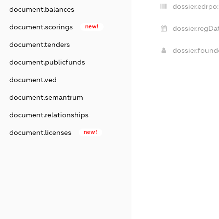
dossier.edrpo:
document.balances
document.scorings
new!
dossier.regDa
document.tenders
dossier.foun
document.publicfunds
document.ved
document.semantrum
document.relationships
document.licenses
new!