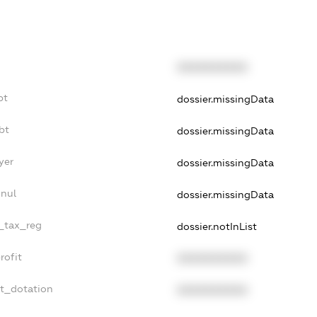
XXXXXXXXXX
bt
dossier.missingData
bt
dossier.missingData
yer
dossier.missingData
nnul
dossier.missingData
e_tax_reg
dossier.notInList
rofit
XXXXXXXXXX
et_dotation
XXXXXXXXXX