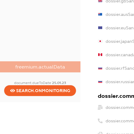
dossier.gbSan
dossier.ausSa
dossier.euSan
dossier.japan
dossier.cana
freemium.actualData
dossier.rfSan
dossier.russia
document.dueToDate
25.01.23
SEARCH.ONMONITORING
dossier.comm
dossier.comme
dossier.comm