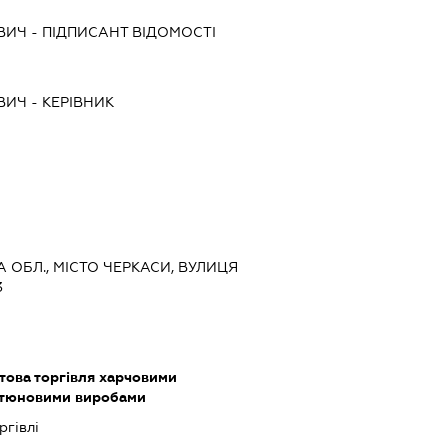
ВИЧ
-
ПІДПИСАНТ
ВІДОМОСТІ
ВИЧ
-
КЕРІВНИК
А ОБЛ., МІСТО ЧЕРКАСИ, ВУЛИЦЯ
3
това торгівля харчовими
ютюновими виробами
ргівлі