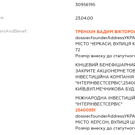
30956195
te:
23.04.00
dersAndBenef:
ТРЕНІХІН ВАДИМ ВІКТОР
dossier.founderAddress
УКРА
МІСТО ЧЕРКАСИ, ВУЛИЦЯ К
72
Розмір внеску до статутног
КІНЦЕВИЙ БЕНЕФІЦІАРНИ
ЗАКРИТЕ АКЦІОНЕРНЕ ТО
ІНВЕСТИЦІЙНА КОМПАНІЯ
"ІНТЕРІНВЕСТСЕРВІС",2540
КИЇВ,ВУЛ.МЕЧНИКОВА БУД.
МІЖНАРОДНА ІНВЕСТИЦІ
"ІНТЕРІНВЕСТСЕРВІС"
25400551
dossier.founderAddress
УКРА
МІСТО ХЕРСОН, ВУЛИЦЯ Ц
Розмір внеску до статутног