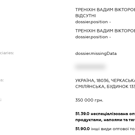
:
ТРЕНІХІН ВАДИМ ВІКТОРО
ВІДСУТНІ
dossier.position -
ТРЕНІХІН ВАДИМ ВІКТОРО
dossier.position -
ciaries:
dossier.missingData
:
XXXXXXXXXX
s:
УКРАЇНА, 18036, ЧЕРКАСЬК
СМІЛЯНСЬКА, БУДИНОК 13
:
350 000 грн.
51.39.0
неспеціалізована оп
продуктами, напоями та т
51.90.0
інші види оптової то