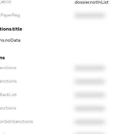
_akciz
dossier.notInList
axPayerReg
XXXXXXXXXX
ions.title
ons.noData
ons
anctions
XXXXXXXXXX
anctions
XXXXXXXXXX
lackList
XXXXXXXXXX
anctions
XXXXXXXXXX
NonSdnSanctions
XXXXXXXXXX