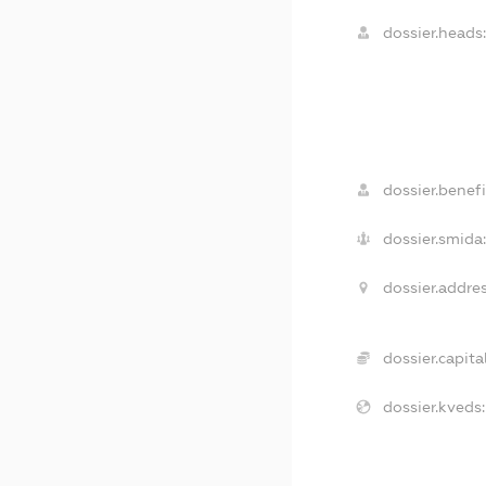
dossier.heads
dossier.benefi
dossier.smida
dossier.addres
dossier.capital
dossier.kveds: