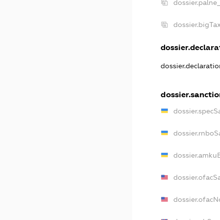
dossier.palne
dossier.bigT
dossier.declarat
dossier.declarati
dossier.sancti
dossier.specS
dossier.rnboS
dossier.amkuB
dossier.ofacS
dossier.ofac