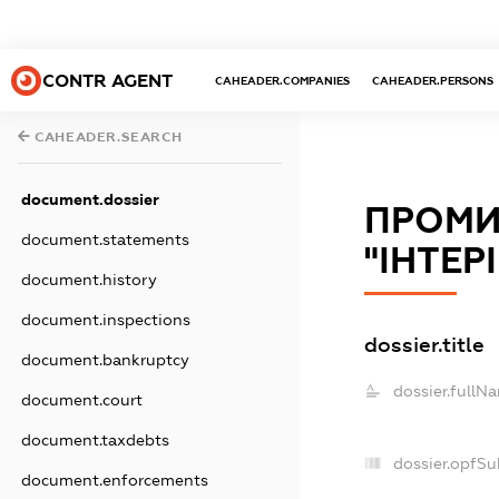
CONTR AGENT
CAHEADER.COMPANIES
CAHEADER.PERSONS
CAHEADER.SEARCH
document.dossier
ПРОМИ
document.statements
"ІНТЕР
document.history
document.inspections
dossier.title
document.bankruptcy
dossier.fullN
document.court
document.taxdebts
dossier.opfSu
document.enforcements