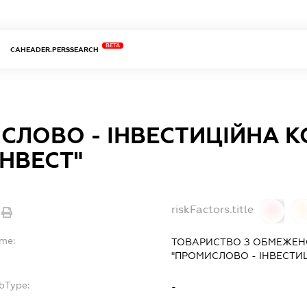
BETA
CAHEADER.PERSSEARCH
СЛОВО - ІНВЕСТИЦІЙНА 
ІНВЕСТ"
riskFactors.title
0
ame:
ТОВАРИСТВО З ОБМЕЖЕН
"ПРОМИСЛОВО - ІНВЕСТИЦ
bType:
-