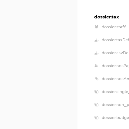
dossier.tax
dossier.staff
dossier.taxDe
dossier.esvDe
dossier.ndsPa
dossier.ndsA
dossier.singl
dossier.non_p
dossier.budg